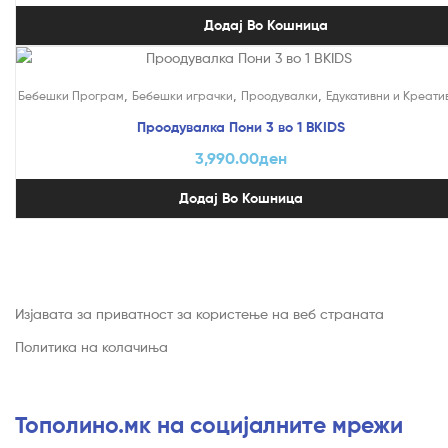
Додај Во Кошница
,
,
,
Бебешки Програм
Бебешки играчки
Проодувалки
Едукативни и Креати
Проодувалка Пони 3 во 1 BKIDS
3,990.00
ден
Додај Во Кошница
Изјавата за приватност за користење на веб страната
Политика на колачиња
Тополино.мк на социјалните мрежи