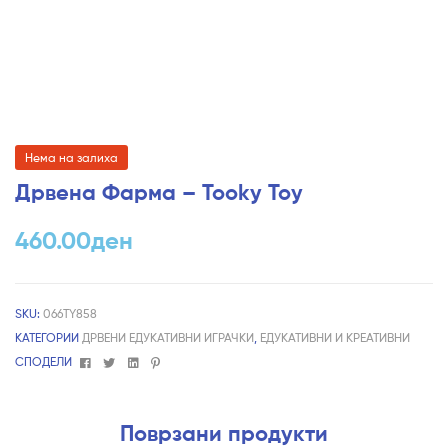
Нема на залиха
Дрвена Фарма – Tooky Toy
460.00
ден
SKU:
066TY858
КАТЕГОРИИ
ДРВЕНИ ЕДУКАТИВНИ ИГРАЧКИ
,
ЕДУКАТИВНИ И КРЕАТИВНИ
Facebook
Twitter
Linkedin
Pinterest
СПОДЕЛИ
Поврзани продукти