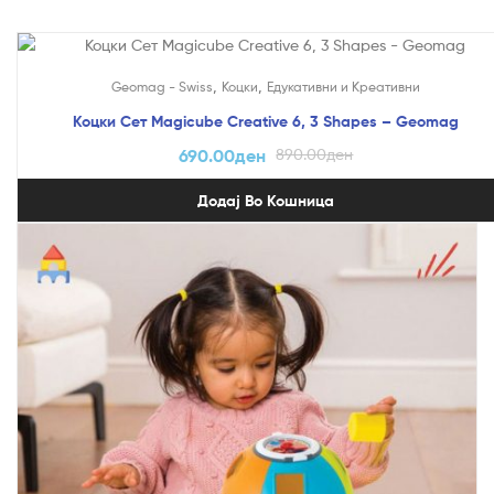
На Попуст!
,
,
Geomag - Swiss
Коцки
Едукативни и Креативни
Коцки Сет Magicube Creative 6, 3 Shapes – Geomag
690.00
ден
890.00
ден
Додај Во Кошница