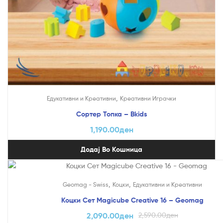
,
Едукативни и Креативни
Креативни Играчки
Сортер Топка – Bkids
1,190.00
ден
Додај Во Кошница
На Попуст!
,
,
Geomag - Swiss
Коцки
Едукативни и Креативни
Коцки Сет Magicube Creative 16 – Geomag
2,090.00
ден
2,590.00
ден