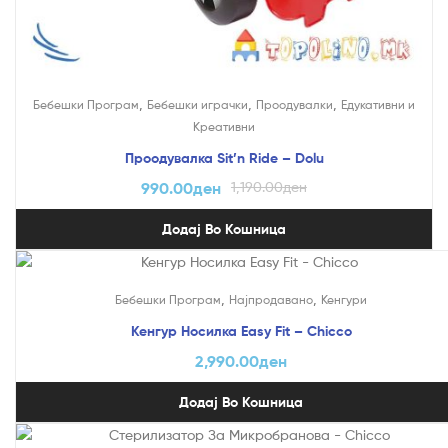
,
,
,
Бебешки Програм
Бебешки играчки
Проодувалки
Едукативни и
Креативни
Проодувалка Sit’n Ride – Dolu
990.00
ден
1,190.00
ден
Додај Во Кошница
,
,
Бебешки Програм
Најпродавано
Кенгури
Кенгур Носилка Easy Fit – Chicco
2,990.00
ден
Додај Во Кошница