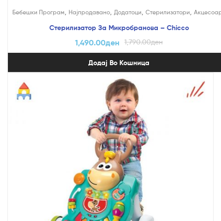
На Попуст!
,
,
,
,
Бебешки Програм
Најпродавано
Додатоци
Стерилизатори
Акцесоа
Стерилизатор За Микробранова – Chicco
1,490.00
ден
1,790.00
ден
Додај Во Кошница