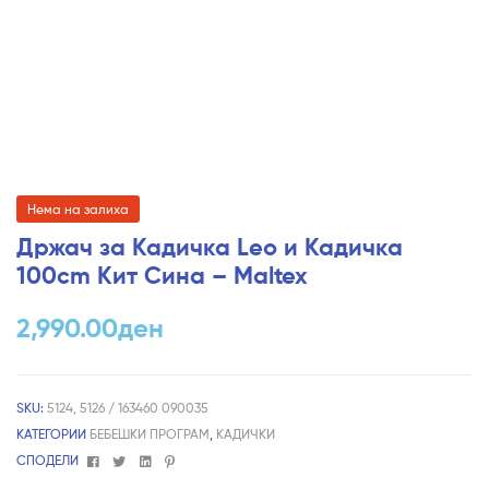
Нема на залиха
Држач за Кадичка Leo и Кадичка
100cm Кит Сина – Maltex
2,990.00
ден
SKU:
5124, 5126 / 163460 090035
КАТЕГОРИИ
БЕБЕШКИ ПРОГРАМ
,
КАДИЧКИ
Facebook
Twitter
Linkedin
Pinterest
СПОДЕЛИ