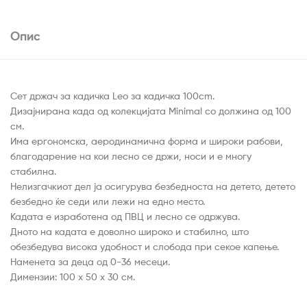
Опис
Сет држач за кадичка Leo за кадичка 100cm.
Дизајнирана када од колекцијата Minimal со должина од 100
см.
Има ергономска, аеродинамична форма и широки рабови,
благодарение на кои лесно се држи, носи и е многу
стабилна.
Нелизгачкиот дел ја осигурува безбедноста на детето, детето
безбедно ќе седи или лежи на едно место.
Кадата е изработена од ПВЦ и лесно се одржува.
Дното на кадата е доволно широко и стабилно, што
обезбедува висока удобност и слобода при секое капење.
Наменета за деца од 0-36 месеци.
Димензии: 100 х 50 х 30 см.