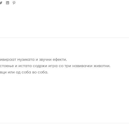
cebook
Twitter
Linkedin
Pinterest
ивираат музиката и звучни ефекти.
 стоење и истата содржи игра со три навивачки животни.
вци или од соба во соба.