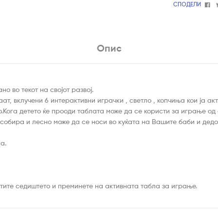
Fa
СПОДЕЛИ
Опис
 во текот на својот развој.
т, вклучени 6 интерактивни играчки , светло , копчиња кои ја акт
.Кога детето ќе прооди таблата може да се користи за играње од
 собира и лесно може да се носи во куќата на Вашите баби и дедо
а.
тите седиштето и преминете на активната табла за играње.