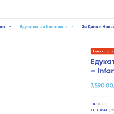
рам
Едукативни и Креативни
За Дома и Надв
Нема на зали
Едука
– Infa
7,590.00
SKU:
115106
КАТЕГОРИИ
ЕДУ