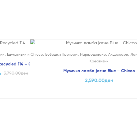
,
,
,
,
,
ции
Едукативни и Креативни
Chicco
Бебешки Програм
Најпродавано
Акцесоари
Ла
Креативни
 Recycled 114 – Geomag
Музичка ламба јагне Blue – Chicco
н
3,790.00
ден
2,590.00
ден