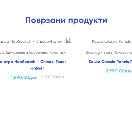
Поврзани продукти
!
На Попуст!
,
,
,
co
Едукативни и Креативни
Креативни Играчки
Geomag - Swiss
Конструк
а игра HopScotch – Chicco-Голем Попуст (само
Коцки Classic Panels
online)
2,990.00
де
1,890.00
ден
2,690.00
ден