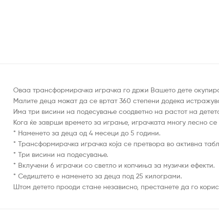
Овaa трансформирачка играчка го држи Вашето дете окупирано
Малите деца можат да се вртат 360 степени додека истражуваа
Има три висини на подесување соодветно на растот на детето
Кога ќе заврши времето за играње, играчката многу лесно се
* Наменето за деца од 4 месеци до 5 години.
* Трансформирачка играчка која се претвора во активна табл
* Три висини на подесување.
* Вклучени 6 играчки со светло и копчиња за музички ефекти.
* Седиштето е наменето за деца под 25 килограми.
Штом детето прооди стане независно, престанете да го корис