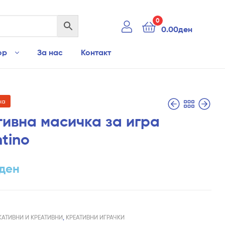
0
0.00
ден
ор
За нас
Контакт
ха
тивна масичка за игра
ntino
7,990.00
2,790.00
ден
ден
ден
КАТИВНИ И КРЕАТИВНИ
,
КРЕАТИВНИ ИГРАЧКИ