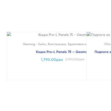
На Попуст!
На Попуст
,
,
Geomag - Swiss
Конструкции
Едукативни и Креативни
Chic
Коцки Pro-L Panels 75 – Geomag
Подлога з
1,790.00
ден
2,190.00
ден