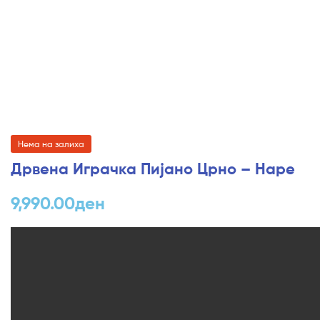
Нема на залиха
Дрвена Играчка Пијано Црно – Hape
9,990.00
ден