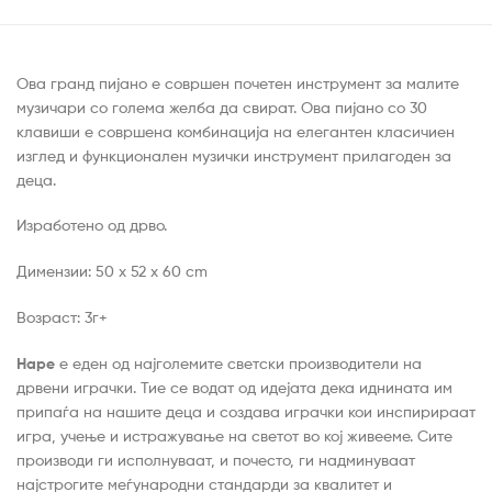
Ова гранд пијано е совршен почетен инструмент за малите
музичари со голема желба да свират. Ова пијано со 30
клавиши е совршена комбинација на елегантен класичиен
изглед и функционален музички инструмент прилагоден за
деца.
Изработено од дрво.
Димензии: 50 x 52 x 60 cm
Возраст: 3г+
Hape
е еден од најголемите светски производители на
дрвени играчки. Тие се водат од идејата дека иднината им
припаѓа на нашите деца и создава играчки кои инспирираат
игра, учење и истражување на светот во кој живееме. Сите
производи ги исполнуваат, и почесто, ги надминуваат
најстрогите меѓународни стандарди за квалитет и