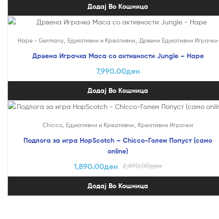
Додај Во Кошница
,
,
Hape - Germany
Едукативни и Креативни
Дрвени Едукативни Играчки
Дрвена Играчка Маса со активности Jungle – Hape
7,990.00
ден
Додај Во Кошница
На Попуст!
,
,
Chicco
Едукативни и Креативни
Креативни Играчки
Подлога за игра HopScotch – Chicco-Голем Попуст (само
online)
1,890.00
ден
2,690.00
ден
Додај Во Кошница