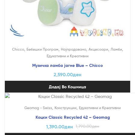
,
,
,
,
,
Chicco
Бебешки Програм
Најпродавано
Акцесоари
Ламби
Едукативни и Креативни
Музичка ламба јагне Blue – Chicco
2,590.00
ден
Додај Во Кошница
На Попуст!
,
,
Geomag - Swiss
Конструкции
Едукативни и Креативни
Коцки Classic Recycled 42 – Geomag
1,390.00
ден
1,790.00
ден