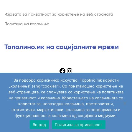
Изјавата за приватност за користење на веб страната
Политика на колачиња
Тополино.мк на социјалните мрежи
За подобро корисничко искуство, Topolino.mk користи
„колачиња“ (eng."cookies"). Со понатамошно користење на
веб-страницата, се сложувате со користење на политиката
на приватност и колачиња. Користењето на колачињата се
Copyright © 2026
Topolino.mk
. All Rights Reserved.
користат за: неопходни колачиња, претпочитани,
статистички, маркетиншки, колачиња за перформанси и
функционалност и колачиња од социјални медиуми.
Во ред
Политика за приватност
Сите играчки
Моја сметка
Пребарај