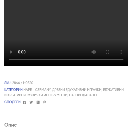
SKU:
2846 / H0320
КАТЕГОРИИ
HAPE - GERMANY
,
ДРВЕНИ ЕДУКАТИВНИ ИГРАЧКИ
,
ЕДУКАТИВНИ
И КРЕАТИВНИ
,
МУЗИЧКИ ИНСТРУМЕНТИ
,
НАЈПРОДАВАНО
Facebook
Twitter
Linkedin
Pinterest
СПОДЕЛИ
Опис