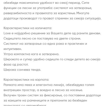
обезбеди максимална удобност во секој период. Сите
функции се лесни за употреба: системот на затворање,
реверзибилноста и правилата за користење. Многуте
додатоци производот го прават спремен за секоја ситуација.
Карактеристики на количката:
Love е најудобно решение за Вашето дете од раните денови.
Седиштето лесно се поставува на двете страни.
Системот на затворање со една рака е практичен и
интуитивен.
Ултра компактна кога е затворена.
Широкото и супер удобно седиште го следи детето во секоја
фаза од растот.
Широка сончева тенда.
Карактеристики на корпата:
Рамката има мека и елегантна линија, обезбедува голем
внатрешен простор, а воедно е лесна за носење.
Вклучен троен систем за фиксирање, со поставени додатоци
за каишите на рамениците и препоните за безбеден
транспорт со автомобилот.