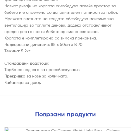
Новиот дизајн на корпата обезбедува повеќе простор за
бебето и е опремена со дополнителен потпирач за грбот.
Мрежата вметната на тендата обезбедува максимална
вентилација во топлите денови, додека отстранливиот
преден дел го штити бебето од силна светлина.
Корпата е комплетирана со зимска прекривка.
Надворешни димензии: 88 x 50см x В 70
Тежина: 5,2кг.
Стандардни додатоци:
Торба со подлога за пресоблекување.
Прекривка за нозе за количката.
Кабаница за дожд.
Поврзани продукти