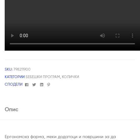
SKU:
798211900
КАТЕГОРИИ
БЕБЕШКИ ПРОГРАМ
,
КОЛИЧКИ
Facebook
Twitter
Linkedin
Pinterest
СПОДЕЛИ
Опис
Ергономска форма, меки додатоци и површини за да