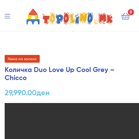
Topolino.mk
0
Topolino.mk
Нема на залиха
Количка Duo Love Up Cool Grey –
Chicco
29,990.00
ден