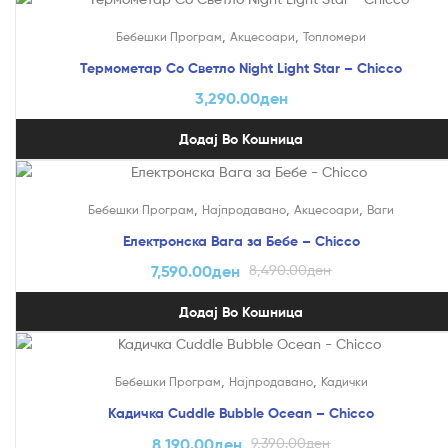
,
,
Бебешки Програм
Акцесоари
Топломери
Термометар Со Светло Night Light Star – Chicco
3,290.00
ден
Додај Во Кошница
На Попуст!
,
,
,
Бебешки Програм
Најпродавано
Акцесоари
Ваги
Електронска Вага за Бебе – Chicco
7,590.00
ден
8,490.00
ден
Додај Во Кошница
На Попуст!
,
,
Бебешки Програм
Најпродавано
Кадички
Кадичка Cuddle Bubble Ocean – Chicco
8,190.00
ден
9,390.00
ден