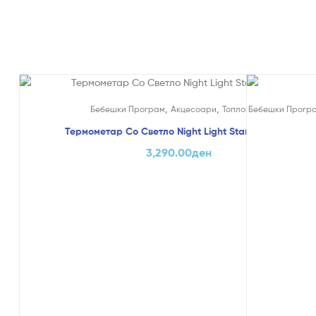
,
,
Бебешки Програм
Акцесоари
Топломери
Бебешки Прогр
Термометар Со Светло Night Light Star – Chicco
3,290.00
ден