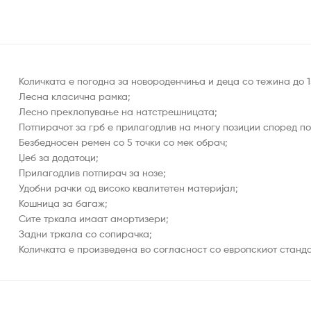
Количката е погодна за новороденчиња и деца со тежина до 15
Лесна класична рамка;
Лесно преклопување на натстрешницата;
Потпирачот за грб е прилагодлив на многу позиции според по
Безбедносен ремен со 5 точки со мек обрач;
Џеб за додатоци;
Прилагодлив потпирач за нозе;
Удобни рачки од високо квалитетен материјал;
Кошница за багаж;
Сите тркала имаат амортизери;
Задни тркала со сопирачка;
Количката е произведена во согласност со европскиот станда