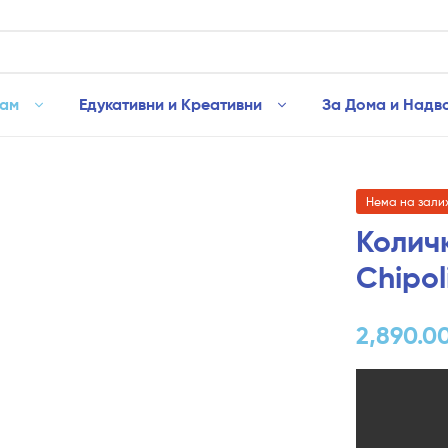
рам
Едукативни и Креативни
За Дома и Надв
Нема на зали
Количк
Chipol
2,890.0