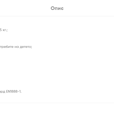
Опис
 кг.;
требите на детето;
рд EN1888-1.