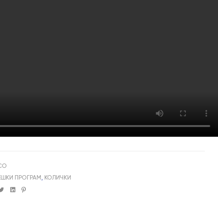
5CO
ЕШКИ ПРОГРАМ
,
КОЛИЧКИ
cebook
Twitter
Linkedin
Pinterest