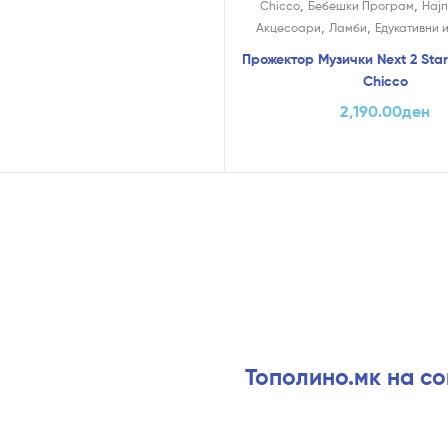
,
,
Chicco
Бебешки Програм
Нај
,
,
Акцесоари
Ламби
Едукативни 
Прожектор Музички Next 2 Star
Chicco
2,190.00
ден
Тополино.мк на с