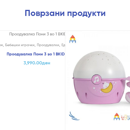
Поврзани продукти
,
,
,
ам
Бебешки играчки
Проодувалки
Едукативни и Креативни
Проодувалка Пони 3 во 1 BKIDS
3,990.00
ден