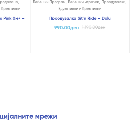
,
,
,
,
продавано
Бебешки Програм
Бебешки играчки
Проодувалки
и Креативни
Едукативни и Креативни
s Pink 0м+ –
Проодувалка Sit’n Ride – Dolu
990.00
ден
1,190.00
ден
оцијалните мрежи