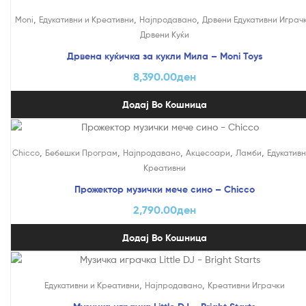
,
,
,
Moni
Едукативни и Креативни
Најпродавано
Дрвени Едукативни Играч
Дрвени Куќи
Дрвена куќичка за кукли Мила – Moni Toys
8,390.00
ден
Додај Во Кошница
,
,
,
,
,
Chicco
Бебешки Програм
Најпродавано
Акцесоари
Ламби
Едукативн
Креативни
Прожектор музички мече сино – Chicco
2,790.00
ден
Додај Во Кошница
,
,
Едукативни и Креативни
Најпродавано
Креативни Играчки