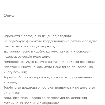
Опис
Играчката е погодна за деца над 3 години;
Ја подобрува физичката координација на детето и создава
чувство на грижа и одговорност;
Екстремно лесна и удобна количка за кукли – совршен
подарок за секоја мала дама;
Комплетот вклучува количка за кукли и торба за додатоци;
Надстрешницата на количката може да се прилагоди во
многу позиции;
Корпа за багаж во која може да се стават дополнителни
играчки;
Торбата за додатоци е постојан придружник на детето во
сите игри;
Количката брзо и лесно се преклопува до компактна
големина за носење и складирање;