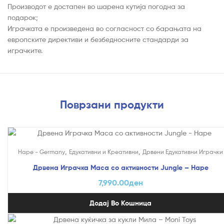
Производот е достапен во шарена кутија погодна за
подарок;
Играчката е произведена во согласност со барањата на
европските директиви и безбедносните стандарди за
играчките.
Поврзани продукти
,
,
Hape - Germany
Едукативни и Креативни
Дрвени Едукативни Играчки
Дрвена Играчка Маса со активности Jungle – Hape
7,990.00
ден
Додај Во Кошница