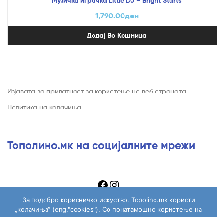
Музичка играчка Little DJ – Bright Starts
1,790.00
ден
Додај Во Кошница
Изјавата за приватност за користење на веб страната
Политика на колачиња
Тополино.мк на социјалните мрежи
За подобро корисничко искуство, Topolino.mk користи
„колачиња“ (eng."cookies"). Со понатамошно користење на