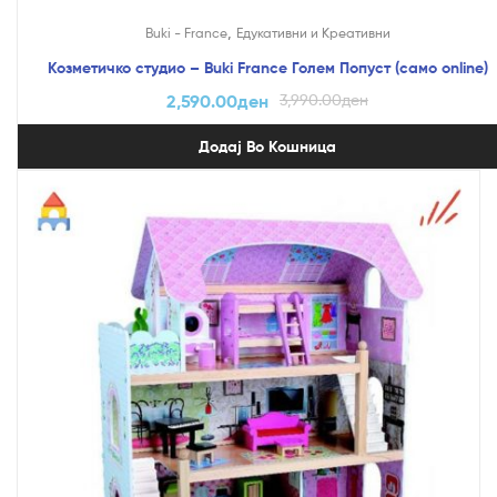
На Попуст!
,
Buki - France
Едукативни и Креативни
Козметичко студио – Buki France Голем Попуст (само online)
2,590.00
ден
3,990.00
ден
Додај Во Кошница