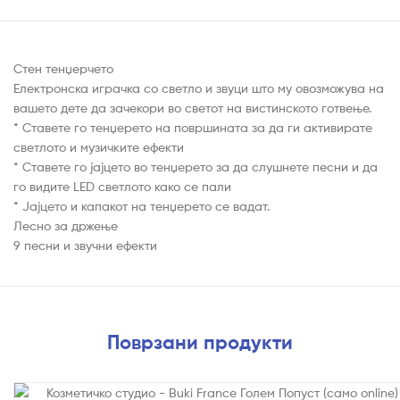
Стен тенџерчето
Електронска играчка со светло и звуци што му овозможува на
вашето дете да зачекори во светот на вистинското готвење.
* Ставете го тенџерето на површината за да ги активирате
светлото и музичките ефекти
* Ставете го јајцето во тенџерето за да слушнете песни и да
го видите LED светлото како се пали
* Јајцето и капакот на тенџерето се вадат.
Лесно за држење
9 песни и звучни ефекти
Поврзани продукти