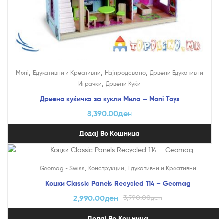
,
,
,
Moni
Едукативни и Креативни
Најпродавано
Дрвени Едукативни
,
Играчки
Дрвени Куќи
Дрвена куќичка за кукли Мила – Moni Toys
8,390.00
ден
Додај Во Кошница
На Попуст!
,
,
Geomag - Swiss
Конструкции
Едукативни и Креативни
Коцки Classic Panels Recycled 114 – Geomag
2,990.00
ден
3,790.00
ден
Додај Во Кошница