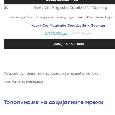
На Попуст!
,
,
,
,
Geomag - Swiss
Конструкции
Коцки
Едукативни и Креативни
Најпр
Коцки Сет Magicube Creative 24 – Geomag
2,790.00
ден
3,490.00
ден
Додај Во Кошница
Изјавата за приватност за користење на веб страната
Политика на колачиња
Тополино.мк на социјалните мрежи