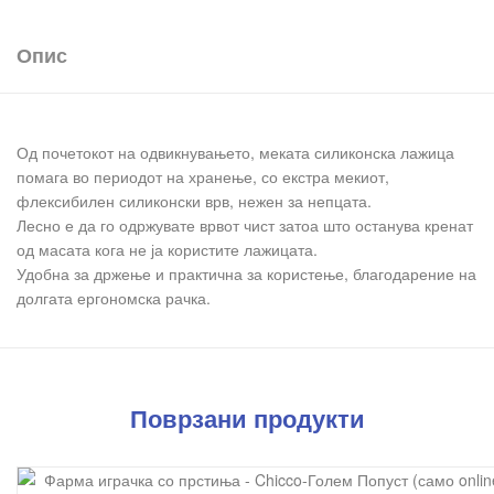
Опис
Од почетокот на одвикнувањето, меката силиконска лажица
помага во периодот на хранење, со екстра мекиот,
флексибилен силиконски врв, нежен за непцата.
Лесно е да го одржувате врвот чист затоа што останува кренат
од масата кога не ја користите лажицата.
Удобна за држење и практична за користење, благодарение на
долгата ергономска рачка.
Поврзани продукти