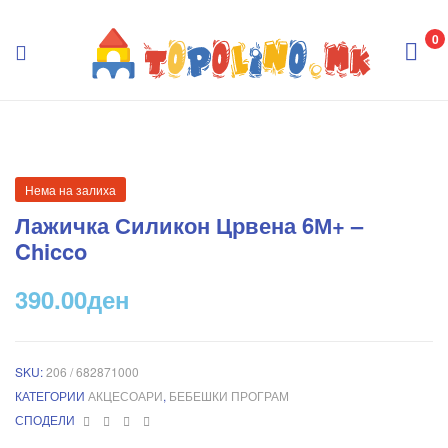
Topolino.mk
0
Topolino.mk
Нема на залиха
Лажичка Силикон Црвена 6М+ –
Chicco
390.00
ден
SKU:
206 / 682871000
КАТЕГОРИИ
АКЦЕСОАРИ
,
БЕБЕШКИ ПРОГРАМ
Facebook
Twitter
Linkedin
Pinterest
СПОДЕЛИ