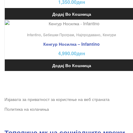
1,350.00
ден
Додај Во Кошница
,
,
,
Infantino
Бебешки Програм
Најпродавано
Кенгури
Кенгур Носилка – Infantino
4,990.00
ден
Додај Во Кошница
Изјавата за приватност за користење на веб страната
Политика на колачиња
Тополино.мк на социјалните мрежи