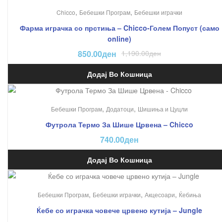
На Попуст!
,
,
Chicco
Бебешки Програм
Бебешки играчки
Фарма играчка со прстиња – Chicco-Голем Попуст (само
online)
850.00
ден
1,190.00
ден
Додај Во Кошница
,
,
Бебешки Програм
Додатоци
Шишиња и Цуцли
Футрола Термо За Шише Црвена – Chicco
740.00
ден
Додај Во Кошница
,
,
,
Бебешки Програм
Бебешки играчки
Акцесоари
Ќебиња
Ќебе со играчка човече црвено кутија – Jungle