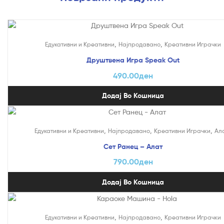
,
,
Едукативни и Креативни
Најпродавано
Креативни Играчки
Друштвена Игра Speak Out
490.00
ден
Додај Во Кошница
,
,
,
Едукативни и Креативни
Најпродавано
Креативни Играчки
Ал
Сет Ранец – Алат
790.00
ден
Додај Во Кошница
На Попуст!
,
,
Едукативни и Креативни
Најпродавано
Креативни Играчки