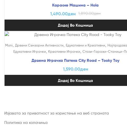
Караоке Машина – Hola
1,490.00
ден
1,890.00
ден
Додај Во Кошница
,
,
,
Moni
Дрвени Сензорни Активности
Едукативни и Креативни
Најпродав
,
,
Едукативни Играчки
Креативни Играчки
Стази-Гаражи-Станици-П
Дрвена Играчка Патека City Road – Tooky Toy
1,590.00
ден
Додај Во Кошница
Изјавата за приватност за користење на веб страната
Политика на колачиња