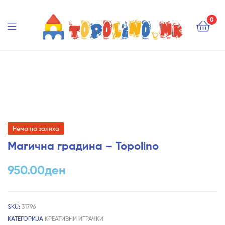
Topolino.mk
0
Topolino.mk
Нема на залиха
Магична градина – Topolino
950.00
ден
SKU:
31796
КАТЕГОРИЈА
КРЕАТИВНИ ИГРАЧКИ