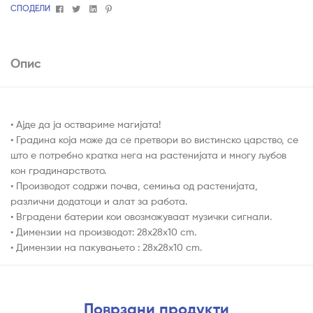
Facebook
Twitter
Linkedin
Pinterest
СПОДЕЛИ
Опис
• Ајде да ја оствариме магијата!
• Градина која може да се претвори во вистинско царство, се
што е потребно кратка нега на растенијата и многу љубов
кон градинарството.
• Производот содржи почва, семиња од растенијата,
различни додатоци и алат за работа.
• Вградени батерии кои овозможуваат музички сигнали.
• Димензии на производот: 28x28x10 cm.
• Димензии на пакувањето : 28x28x10 cm.
Поврзани продукти