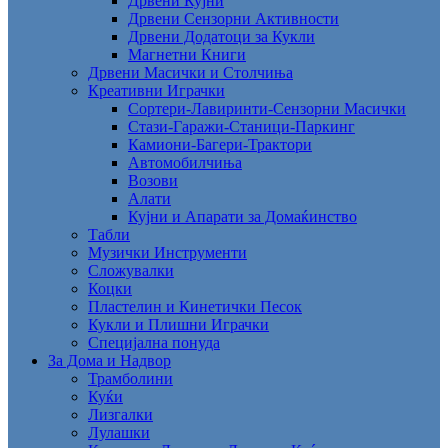
Дрвени Кујни
Дрвени Сензорни Активности
Дрвени Додатоци за Кукли
Магнетни Книги
Дрвени Масички и Столчиња
Креативни Играчки
Сортери-Лавиринти-Сензорни Масички
Стази-Гаражи-Станици-Паркинг
Камиони-Багери-Трактори
Автомобилчиња
Возови
Алати
Кујни и Апарати за Домаќинство
Табли
Музички Инструменти
Сложувалки
Коцки
Пластелин и Кинетички Песок
Кукли и Плишни Играчки
Специјална понуда
За Дома и Надвор
Трамболини
Куќи
Лизгалки
Лулашки