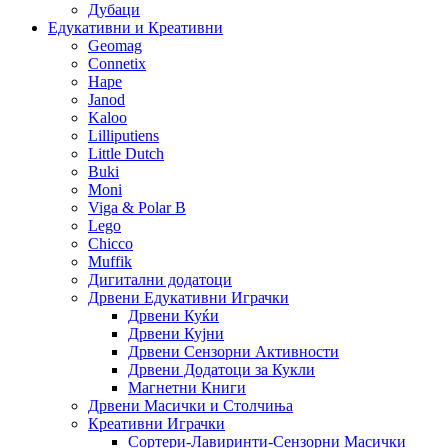
Дубаци
Едукативни и Креативни
Geomag
Connetix
Hape
Janod
Kaloo
Lilliputiens
Little Dutch
Buki
Moni
Viga & Polar B
Lego
Chicco
Muffik
Дигитални додатоци
Дрвени Едукативни Играчки
Дрвени Куќи
Дрвени Кујни
Дрвени Сензорни Активности
Дрвени Додатоци за Кукли
Магнетни Книги
Дрвени Масички и Столчиња
Креативни Играчки
Сортери-Лавиринти-Сензорни Масички