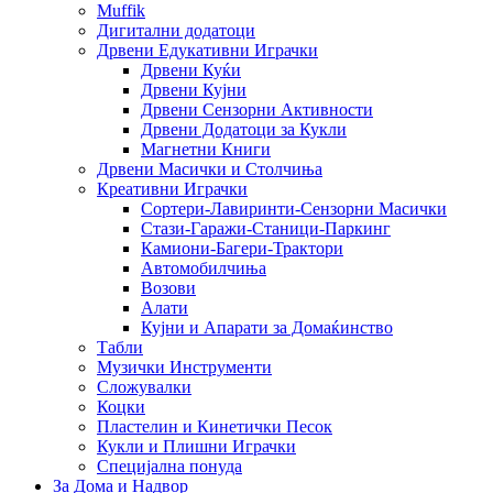
Muffik
Дигитални додатоци
Дрвени Едукативни Играчки
Дрвени Куќи
Дрвени Кујни
Дрвени Сензорни Активности
Дрвени Додатоци за Кукли
Магнетни Книги
Дрвени Масички и Столчиња
Креативни Играчки
Сортери-Лавиринти-Сензорни Масички
Стази-Гаражи-Станици-Паркинг
Камиони-Багери-Трактори
Автомобилчиња
Возови
Алати
Кујни и Апарати за Домаќинство
Табли
Музички Инструменти
Сложувалки
Коцки
Пластелин и Кинетички Песок
Кукли и Плишни Играчки
Специјална понуда
За Дома и Надвор