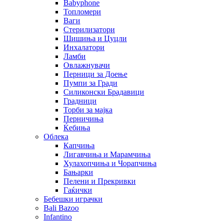
Babyphone
Топломери
Ваги
Стерилизатори
Шишиња и Цуцли
Инхалатори
Ламби
Овлажнувачи
Перници за Доење
Пумпи за Гради
Силиконски Брадавици
Градници
Торби за мајка
Перничиња
Ќебиња
Облека
Капчиња
Лигавчиња и Марамчиња
Хулахопчиња и Чорапчиња
Бањарки
Пелени и Прекривки
Гаќички
Бебешки играчки
Bali Bazoo
Infantino