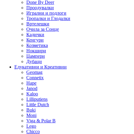
Done By Deer
Проодувалки
Игрални и подлоги
Тропалки и Глодалки
Вртелешки
Очила за Сонце
Кадички
Кенгури
Козметика
Нокшири
Џампери
Дубаци
Едукативни и Креативни
Geomag
Connetix
Hape
Janod
Kaloo
Lilliputiens
Little Dutch
Buki
Moni
Viga & Polar B
Lego
Chicco