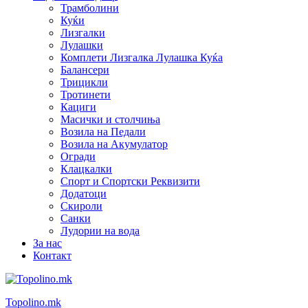
Трамболини
Куќи
Лизгалки
Лулашки
Комплети Лизгалка Лулашка Куќа
Балансери
Трицикли
Тротинети
Кациги
Mасички и столчиња
Возила на Педали
Возила на Акумулатор
Огради
Клацкалки
Спорт и Спортски Реквизити
Додатоци
Скироли
Санки
Лудории на вода
За нас
Контакт
Topolino.mk