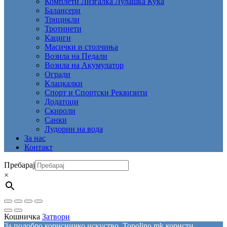
Комплети Лизгалка Лулашка Куќа
Балансери
Трицикли
Тротинети
Кациги
Mасички и столчиња
Возила на Педали
Возила на Акумулатор
Огради
Клацкалки
Спорт и Спортски Реквизити
Додатоци
Скироли
Санки
Лудории на вода
За нас
Контакт
Пребарај
×
Кошничка
Затвори
За подобро корисничко искуство, Topolino.mk користи