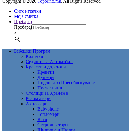
Copyright © 2026
Topolino.mk
. All Rights Reserved.
Сите играчки
Моја сметка
Пребарај
Пребарај
×
Бебешки Програм
Колички
Седишта за Автомобил
Кревети и додатоци
Кревети
Душеци
Подлоги за Пресоблекување
Постелнини
Столици за Хранење
Релаксатори
Акцесоари
Babyphone
Топломери
Ваги
Стерилизатори
Шишиња и Цуцли