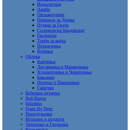
Инхалатори
Ламби
Овлажнувачи
Перници за Доење
Пумпи за Гради
Силиконски Брадавици
Градници
Торби за мајка
Перничиња
Ќебиња
Облека
Капчиња
Лигавчиња и Марамчиња
Хулахопчиња и Чорапчиња
Бањарки
Пелени и Прекривки
Гаќички
Бебешки играчки
Bali Bazoo
Infantino
Done By Deer
Проодувалки
Игрални и подлоги
Тропалки и Глодалки
Вртелешки