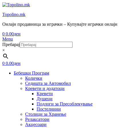
Topolino.mk
Онлајн продавница за играчки – Купувајте играчки онлајн
0
0.00
ден
Menu
Пребарај
×
0
0.00
ден
Бебешки Програм
Колички
Седишта за Автомобил
Кревети и додатоци
Кревети
Душеци
Подлоги за Пресоблекување
Постелнини
Столици за Хранење
Релаксатори
Акцесоари