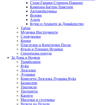
Стази-Гаражи-Станици-Паркинг
Камиони-Багери-Трактори
Автомобилчиња
Возови
Алати
Кујни и Апарати за Домаќинство
Табли
Музички Инструменти
Сложувалки
Коцки
Пластелин и Кинетички Песок
Кукли и Плишни Играчки
Специјална понуда
За Дома и Надвор
Трамболини
Куќи
Лизгалки
Лулашки
Комплети Лизгалка Лулашка Куќа
Балансери
Трицикли
Тротинети
Кациги
Mасички и столчиња
Возила на Педали