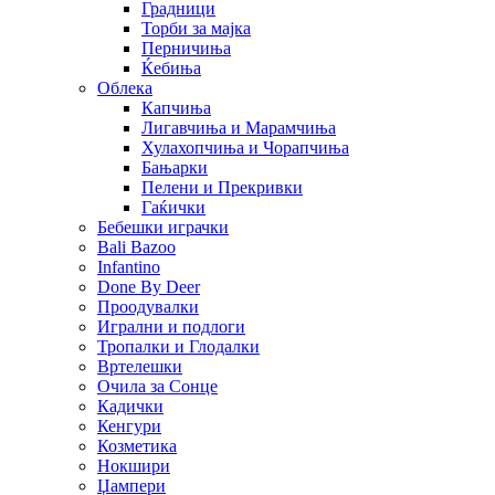
Градници
Торби за мајка
Перничиња
Ќебиња
Облека
Капчиња
Лигавчиња и Марамчиња
Хулахопчиња и Чорапчиња
Бањарки
Пелени и Прекривки
Гаќички
Бебешки играчки
Bali Bazoo
Infantino
Done By Deer
Проодувалки
Игрални и подлоги
Тропалки и Глодалки
Вртелешки
Очила за Сонце
Кадички
Кенгури
Козметика
Нокшири
Џампери