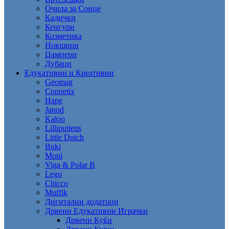
Очила за Сонце
Кадички
Кенгури
Козметика
Нокшири
Џампери
Дубаци
Едукативни и Креативни
Geomag
Connetix
Hape
Janod
Kaloo
Lilliputiens
Little Dutch
Buki
Moni
Viga & Polar B
Lego
Chicco
Muffik
Дигитални додатоци
Дрвени Едукативни Играчки
Дрвени Куќи