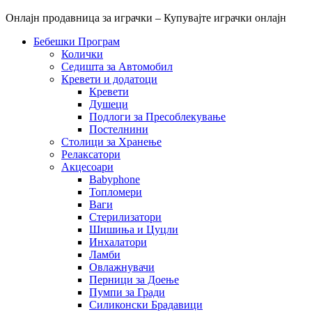
Онлајн продавница за играчки – Купувајте играчки онлајн
Бебешки Програм
Колички
Седишта за Автомобил
Кревети и додатоци
Кревети
Душеци
Подлоги за Пресоблекување
Постелнини
Столици за Хранење
Релаксатори
Акцесоари
Babyphone
Топломери
Ваги
Стерилизатори
Шишиња и Цуцли
Инхалатори
Ламби
Овлажнувачи
Перници за Доење
Пумпи за Гради
Силиконски Брадавици