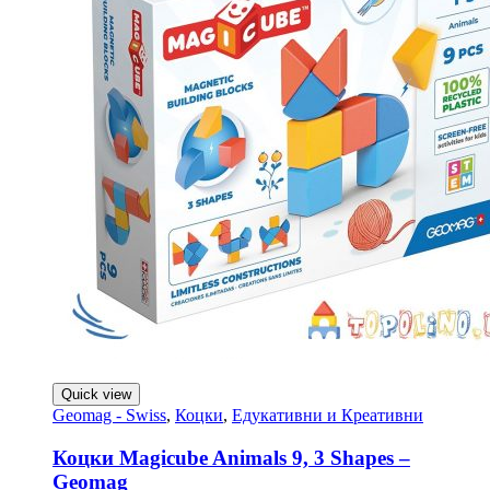
Quick view
Geomag - Swiss
,
Коцки
,
Едукативни и Креативни
Коцки Magicube Animals 9, 3 Shapes –
Geomag