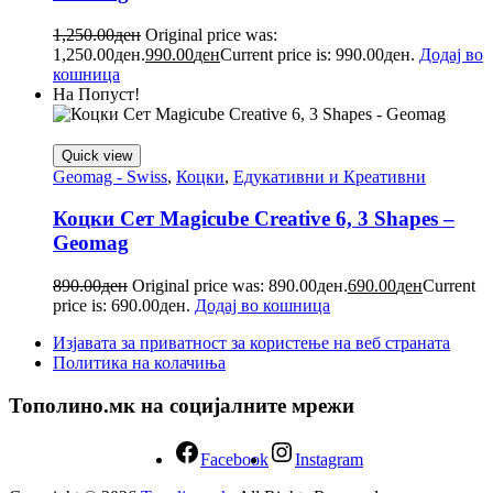
1,250.00
ден
Original price was:
1,250.00ден.
990.00
ден
Current price is: 990.00ден.
Додај во
кошница
На Попуст!
Quick view
Geomag - Swiss
,
Коцки
,
Едукативни и Креативни
Коцки Сет Magicube Creative 6, 3 Shapes –
Geomag
890.00
ден
Original price was: 890.00ден.
690.00
ден
Current
price is: 690.00ден.
Додај во кошница
Изјавата за приватност за користење на веб страната
Политика на колачиња
Тополино.мк на социјалните мрежи
Facebook
Instagram