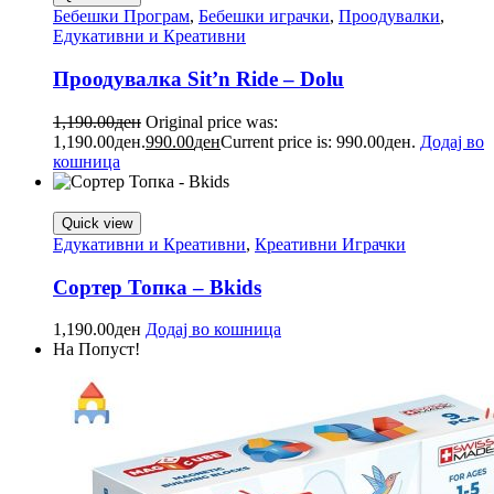
Бебешки Програм
,
Бебешки играчки
,
Проодувалки
,
Едукативни и Креативни
Проодувалка Sit’n Ride – Dolu
1,190.00
ден
Original price was:
1,190.00ден.
990.00
ден
Current price is: 990.00ден.
Додај во
кошница
Quick view
Едукативни и Креативни
,
Креативни Играчки
Сортер Топка – Bkids
1,190.00
ден
Додај во кошница
На Попуст!