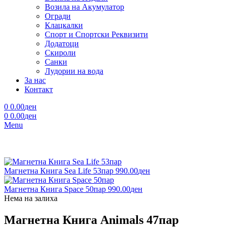
Возила на Акумулатор
Огради
Клацкалки
Спорт и Спортски Реквизити
Додатоци
Скироли
Санки
Лудории на вода
За нас
Контакт
0
0.00
ден
0
0.00
ден
Menu
Магнетна Книга Sea Life 53пар
990.00
ден
Магнетна Книга Space 50пар
990.00
ден
Нема на залиха
Магнетна Книга Animals 47пар