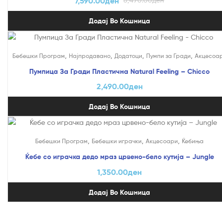
7,590.00
ден
Додај Во Кошница
,
,
,
,
Бебешки Програм
Најпродавано
Додатоци
Пумпи за Гради
Акцесоа
Пумпица За Гради Пластична Natural Feeling – Chicco
2,490.00
ден
Додај Во Кошница
,
,
,
Бебешки Програм
Бебешки играчки
Акцесоари
Ќебиња
Ќебе со играчка дедо мраз црвено-бело кутија – Jungle
1,350.00
ден
Додај Во Кошница