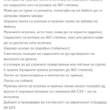
на седиштето што се ротира на 360 степени;
Може да се турка со рачката, помагајќи му на бебето да ги
направи првите чекори;
Шарена лента со играчки и музички панел за забава на
бебето;
Музичката играчка, исто така, може да се користи одделно;
Седиштето се ротира на 360 степени, така што детето може
да ги достигне сите играчки;
Широка основа за подобра стабилност;
3 висински позиции на седиштето за да одговараат на
висината на детето;
6 стопери за да спречите превртување или паѓање по скали;
4 тркала (предните тркала ротираат до 360 степени);
Лесен за преклопување и компактен за чување;
Лесно се собира;
Музичка лента за играчки и музички панел имаат потреба од
вкупно 4 парчиња батерии со големина АА/1,5V – не се
вклучени;
Дубакот е произведен во согласност со европскиот стандард
EN 1273.