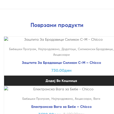
Поврзани продукти
,
,
,
,
Бебешки Програм
Најпродавано
Додатоци
Силиконски Брадавици
Акцесоари
Заштита За Брадавици Силикон С-М – Chicco
730.00
ден
Додај Во Кошница
На Попуст!
,
,
,
Бебешки Програм
Најпродавано
Акцесоари
Ваги
Електронска Вага за Бебе – Chicco
8,490.00
ден