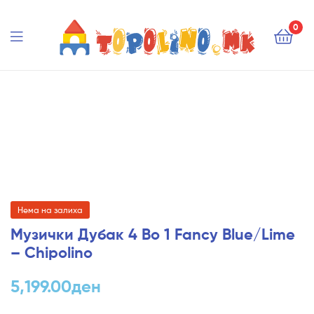
Topolino.mk
0
Topolino.mk
Нема на залиха
Музички Дубак 4 Во 1 Fancy Blue/Lime
– Chipolino
5,199.00
ден