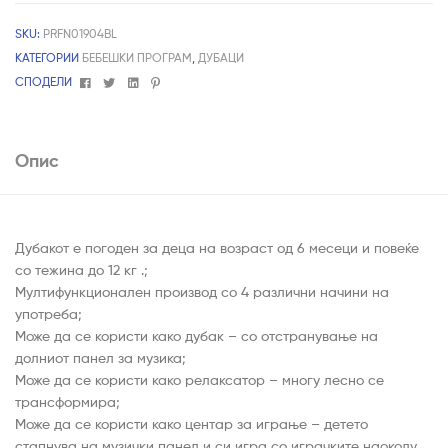
SKU:
PRFN01904BL
КАТЕГОРИИ
БЕБЕШКИ ПРОГРАМ
,
ДУБАЦИ
Facebook
Twitter
Linkedin
Pinterest
СПОДЕЛИ
Опис
Дубакот е погоден за деца на возраст од 6 месеци и повеќе
со тежина до 12 кг .;
Мултифункционален производ со 4 различни начини на
употреба;
Може да се користи како дубак – со отстранување на
долниот панел за музика;
Може да се користи како релаксатор – многу лесно се
трансформира;
Може да се користи како центар за играње – детето
стапнува на музички панел и си игра со играчките наоколу