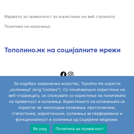
Изјавата за приватност за користење на веб страната
Политика на колачиња
Тополино.мк на социјалните мрежи
За подобро корисничко искуство, Topolino.mk користи
„колачиња“ (eng."cookies"). Со понатамошно користење на
веб-страницата, се сложувате со користење на политиката
на приватност и колачиња. Користењето на колачињата се
Copyright © 2026
Topolino.mk
. All Rights Reserved.
користат за: неопходни колачиња, претпочитани,
статистички, маркетиншки, колачиња за перформанси и
функционалност и колачиња од социјални медиуми.
Во ред
Политика за приватност
Сите играчки
Моја сметка
Пребарај