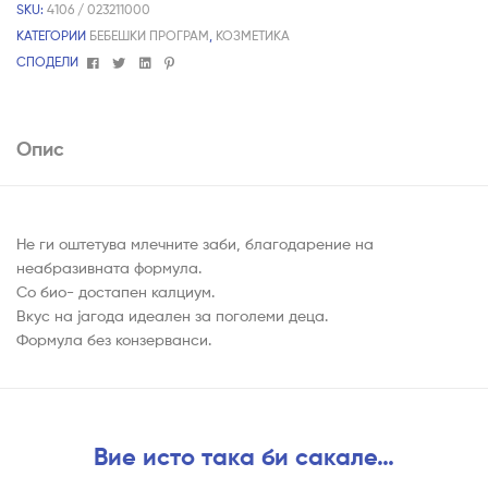
SKU:
4106 / 023211000
КАТЕГОРИИ
БЕБЕШКИ ПРОГРАМ
,
КОЗМЕТИКА
Facebook
Twitter
Linkedin
Pinterest
СПОДЕЛИ
Опис
Не ги оштетува млечните заби, благодарение на
неабразивната формула.
Со био- достапен калциум.
Вкус на јагода идеален за поголеми деца.
Формула без конзерванси.
Вие исто така би сакале…