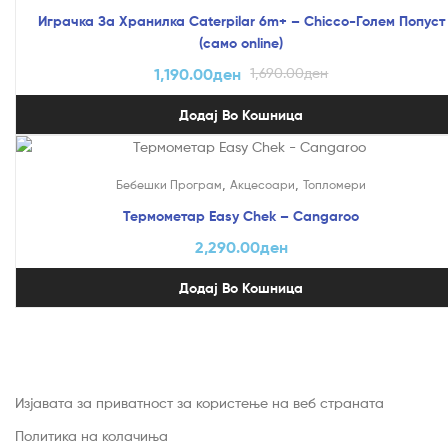
Играчка За Хранилка Caterpilar 6m+ – Chicco-Голем Попуст
(само online)
1,190.00
ден
1,690.00
ден
Додај Во Кошница
,
,
Бебешки Програм
Акцесоари
Топломери
Термометар Easy Chek – Cangaroo
2,290.00
ден
Додај Во Кошница
Изјавата за приватност за користење на веб страната
Политика на колачиња