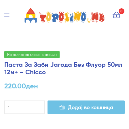
Topolino.mk
0
Topolino.mk
На залиха во главен магацин
Паста За Заби Јагода Без Флуор 50мл
12м+ – Chicco
220.00
ден
Додај во кошница