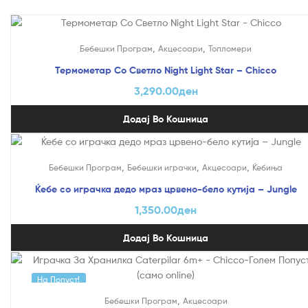
,
,
Бебешки Програм
Акцесоари
Топломери
Термометар Со Светло Night Light Star – Chicco
3,290.00
ден
Додај Во Кошница
,
,
,
Бебешки Програм
Бебешки играчки
Акцесоари
Ќебиња
Ќебе со играчка дедо мраз црвено-бело кутија – Jungle
1,350.00
ден
Додај Во Кошница
На Попуст!
,
Бебешки Програм
Акцесоари