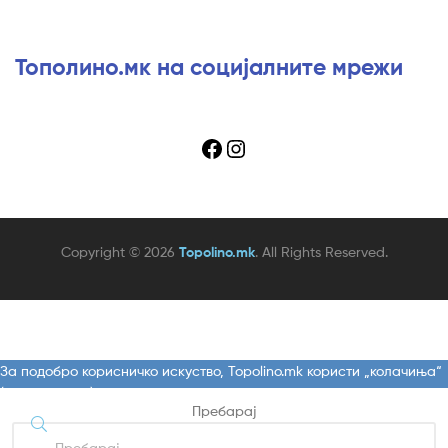
Тополино.мк на социјалните мрежи
Copyright © 2026
Topolino.mk
. All Rights Reserved.
За подобро корисничко искуство, Topolino.mk користи „колачиња“
(eng."cookies"). Со понатамошно користење на веб-страницата,
Пребарај
се сложувате со користење на политиката на приватност и
колачиња. Користењето на колачињата се користат за: неопходни