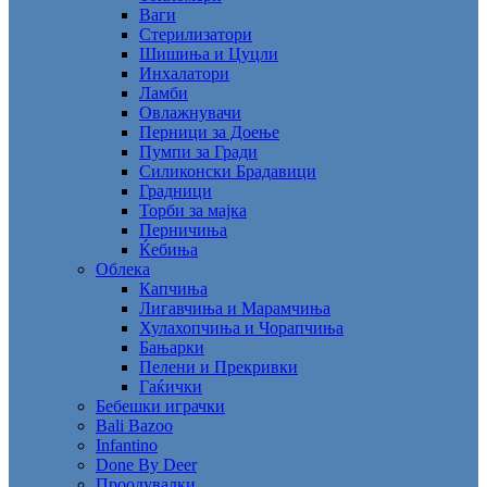
Ваги
Стерилизатори
Шишиња и Цуцли
Инхалатори
Ламби
Овлажнувачи
Перници за Доење
Пумпи за Гради
Силиконски Брадавици
Градници
Торби за мајка
Перничиња
Ќебиња
Облека
Капчиња
Лигавчиња и Марамчиња
Хулахопчиња и Чорапчиња
Бањарки
Пелени и Прекривки
Гаќички
Бебешки играчки
Bali Bazoo
Infantino
Done By Deer
Проодувалки