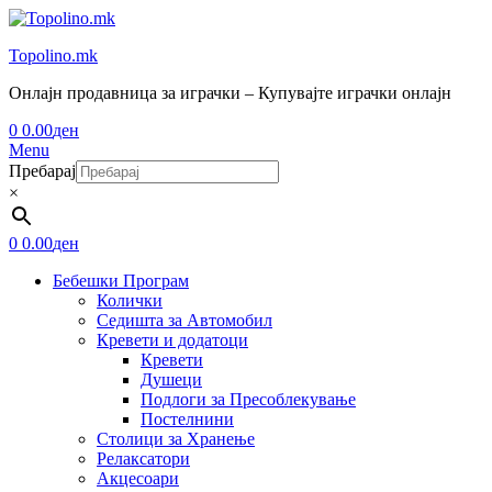
Topolino.mk
Онлајн продавница за играчки – Купувајте играчки онлајн
0
0.00
ден
Menu
Пребарај
×
0
0.00
ден
Бебешки Програм
Колички
Седишта за Автомобил
Кревети и додатоци
Кревети
Душеци
Подлоги за Пресоблекување
Постелнини
Столици за Хранење
Релаксатори
Акцесоари