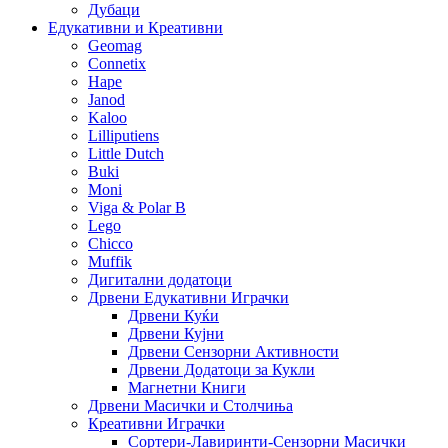
Дубаци
Едукативни и Креативни
Geomag
Connetix
Hape
Janod
Kaloo
Lilliputiens
Little Dutch
Buki
Moni
Viga & Polar B
Lego
Chicco
Muffik
Дигитални додатоци
Дрвени Едукативни Играчки
Дрвени Куќи
Дрвени Кујни
Дрвени Сензорни Активности
Дрвени Додатоци за Кукли
Магнетни Книги
Дрвени Масички и Столчиња
Креативни Играчки
Сортери-Лавиринти-Сензорни Масички