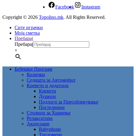
Facebook
Instagram
Copyright © 2026
Topolino.mk
. All Rights Reserved.
Сите играчки
Моја сметка
Пребарај
Пребарај
×
Бебешки Програм
Колички
Седишта за Автомобил
Кревети и додатоци
Кревети
Душеци
Подлоги за Пресоблекување
Постелнини
Столици за Хранење
Релаксатори
Акцесоари
Babyphone
Топломери