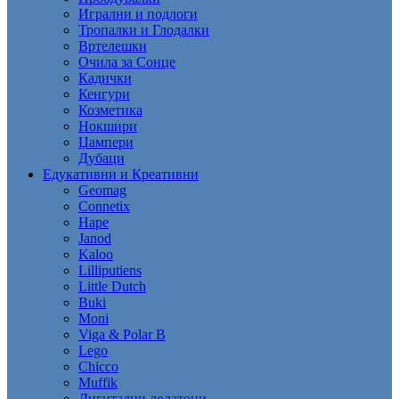
Игрални и подлоги
Тропалки и Глодалки
Вртелешки
Очила за Сонце
Кадички
Кенгури
Козметика
Нокшири
Џампери
Дубаци
Едукативни и Креативни
Geomag
Connetix
Hape
Janod
Kaloo
Lilliputiens
Little Dutch
Buki
Moni
Viga & Polar B
Lego
Chicco
Muffik
Дигитални додатоци