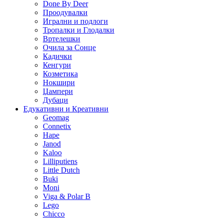
Done By Deer
Проодувалки
Игрални и подлоги
Тропалки и Глодалки
Вртелешки
Очила за Сонце
Кадички
Кенгури
Козметика
Нокшири
Џампери
Дубаци
Едукативни и Креативни
Geomag
Connetix
Hape
Janod
Kaloo
Lilliputiens
Little Dutch
Buki
Moni
Viga & Polar B
Lego
Chicco