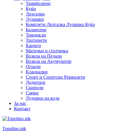
Трамболини
Куќи
Лизгалки
Лулашки
Комплети Лизгалка Лулашка Куќа
Балансери
Трицикли
Тротинети
Кациги
Mасички и столчиња
Возила на Педали
Возила на Акумулатор
Огради
Клацкалки
Спорт и Спортски Реквизити
Додатоци
Скироли
Санки
Лудории на вода
За нас
Контакт
Topolino.mk