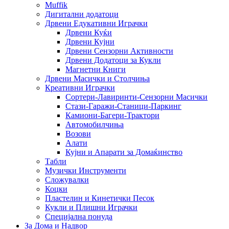
Muffik
Дигитални додатоци
Дрвени Едукативни Играчки
Дрвени Куќи
Дрвени Кујни
Дрвени Сензорни Активности
Дрвени Додатоци за Кукли
Магнетни Книги
Дрвени Масички и Столчиња
Креативни Играчки
Сортери-Лавиринти-Сензорни Масички
Стази-Гаражи-Станици-Паркинг
Камиони-Багери-Трактори
Автомобилчиња
Возови
Алати
Кујни и Апарати за Домаќинство
Табли
Музички Инструменти
Сложувалки
Коцки
Пластелин и Кинетички Песок
Кукли и Плишни Играчки
Специјална понуда
За Дома и Надвор