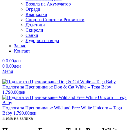
Возила на Акумулатор
Огради
Клацкалки
Спорт и Спортски Реквизити
Додатоци
Скироли
Санки
Лудории на вода
За нас
Контакт
0
0.00
ден
0
0.00
ден
Menu
Подлога за Преповивање Dog & Cat White – Tega Baby
1,790.00
ден
Подлога за Преповивање Wild and Free White Unicorn – Tega
Baby
1,790.00
ден
Нема на залиха