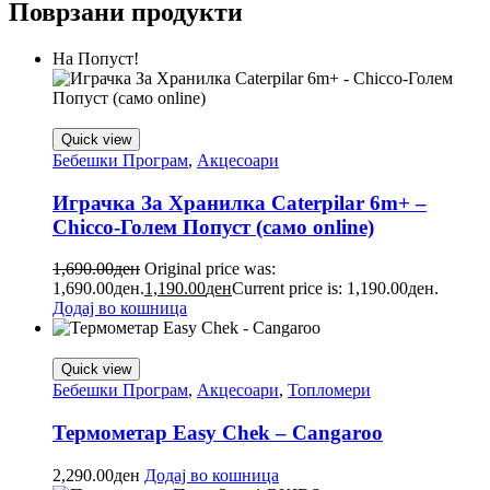
Поврзани продукти
На Попуст!
Quick view
Бебешки Програм
,
Акцесоари
Играчка За Хранилка Caterpilar 6m+ –
Chicco-Голем Попуст (само online)
1,690.00
ден
Original price was:
1,690.00ден.
1,190.00
ден
Current price is: 1,190.00ден.
Додај во кошница
Quick view
Бебешки Програм
,
Акцесоари
,
Топломери
Термометар Easy Chek – Cangaroo
2,290.00
ден
Додај во кошница