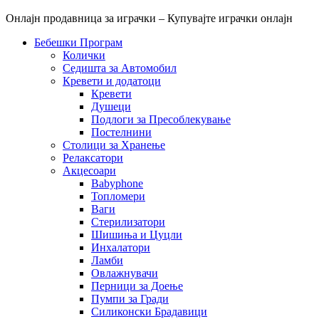
Онлајн продавница за играчки – Купувајте играчки онлајн
Бебешки Програм
Колички
Седишта за Автомобил
Кревети и додатоци
Кревети
Душеци
Подлоги за Пресоблекување
Постелнини
Столици за Хранење
Релаксатори
Акцесоари
Babyphone
Топломери
Ваги
Стерилизатори
Шишиња и Цуцли
Инхалатори
Ламби
Овлажнувачи
Перници за Доење
Пумпи за Гради
Силиконски Брадавици