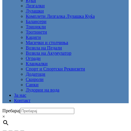
Куќи
Лизгалки
Лулашки
Комплети Лизгалка Лулашка Куќа
Балансери
Трицикли
Тротинети
Кациги
Mасички и столчиња
Возила на Педали
Возила на Акумулатор
Огради
Клацкалки
Спорт и Спортски Реквизити
Додатоци
Скироли
Санки
Лудории на вода
За нас
Контакт
Пребарај
×