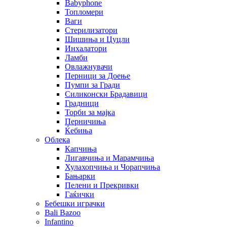
Babyphone
Топломери
Ваги
Стерилизатори
Шишиња и Цуцли
Инхалатори
Ламби
Овлажнувачи
Перници за Доење
Пумпи за Гради
Силиконски Брадавици
Градници
Торби за мајка
Перничиња
Ќебиња
Облека
Капчиња
Лигавчиња и Марамчиња
Хулахопчиња и Чорапчиња
Бањарки
Пелени и Прекривки
Гаќички
Бебешки играчки
Bali Bazoo
Infantino