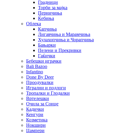
Градници
Торби за мајка
Перничиња
Ќебиња
Облека
Капчиња
Лигавчиња и Марамчиња
Хулахопчиња и Чорапчиња
Бањарки
Пелени и Прекривки
Гаќички
Бебешки играчки
Bali Bazoo
Infantino
Done By Deer
Проодувалки
Игрални и подлоги
Тропалки и Глодалки
Вртелешки
Очила за Сонце
Кадички
Кенгури
Козметика
Нокшири
Џампери