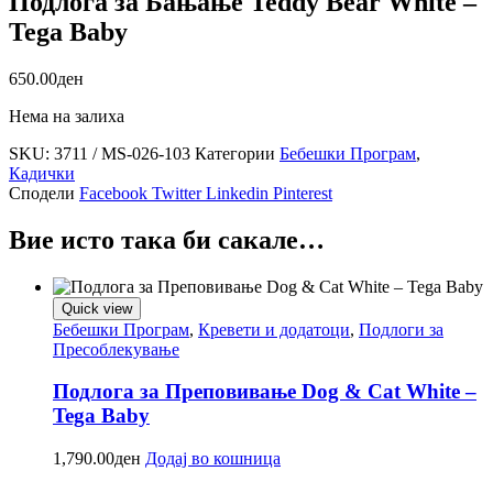
Подлога за Бањање Teddy Bear White –
Tega Baby
650.00
ден
Нема на залиха
SKU:
3711 / MS-026-103
Категории
Бебешки Програм
,
Кадички
Сподели
Facebook
Twitter
Linkedin
Pinterest
Вие исто така би сакале…
Quick view
Бебешки Програм
,
Кревети и додатоци
,
Подлоги за
Пресоблекување
Подлога за Преповивање Dog & Cat White –
Tega Baby
1,790.00
ден
Додај во кошница