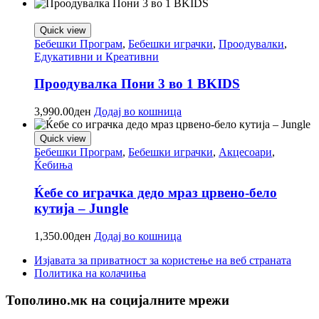
Quick view
Бебешки Програм
,
Бебешки играчки
,
Проодувалки
,
Едукативни и Креативни
Проодувалка Пони 3 во 1 BKIDS
3,990.00
ден
Додај во кошница
Quick view
Бебешки Програм
,
Бебешки играчки
,
Акцесоари
,
Ќебиња
Ќебе со играчка дедо мраз црвено-бело
кутија – Jungle
1,350.00
ден
Додај во кошница
Изјавата за приватност за користење на веб страната
Политика на колачиња
Тополино.мк на социјалните мрежи