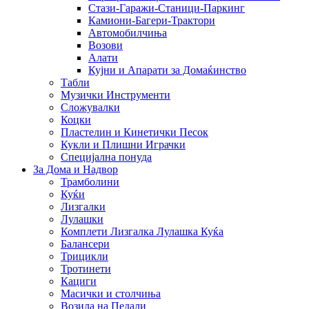
Стази-Гаражи-Станици-Паркинг
Камиони-Багери-Трактори
Автомобилчиња
Возови
Алати
Кујни и Апарати за Домаќинство
Табли
Музички Инструменти
Сложувалки
Коцки
Пластелин и Кинетички Песок
Кукли и Плишни Играчки
Специјална понуда
За Дома и Надвор
Трамболини
Куќи
Лизгалки
Лулашки
Комплети Лизгалка Лулашка Куќа
Балансери
Трицикли
Тротинети
Кациги
Mасички и столчиња
Возила на Педали