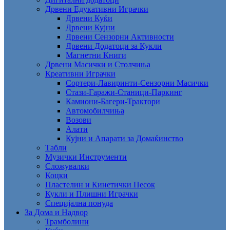
Дрвени Едукативни Играчки
Дрвени Куќи
Дрвени Кујни
Дрвени Сензорни Активности
Дрвени Додатоци за Кукли
Магнетни Книги
Дрвени Масички и Столчиња
Креативни Играчки
Сортери-Лавиринти-Сензорни Масички
Стази-Гаражи-Станици-Паркинг
Камиони-Багери-Трактори
Автомобилчиња
Возови
Алати
Кујни и Апарати за Домаќинство
Табли
Музички Инструменти
Сложувалки
Коцки
Пластелин и Кинетички Песок
Кукли и Плишни Играчки
Специјална понуда
За Дома и Надвор
Трамболини