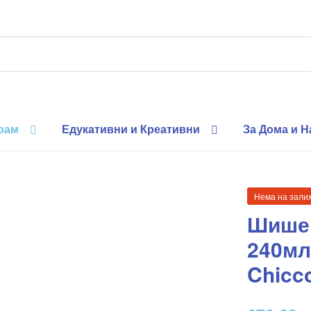
рам
Едукативни и Креативни
За Дома и 
Нема на зали
Шише 
240мл
Chicc