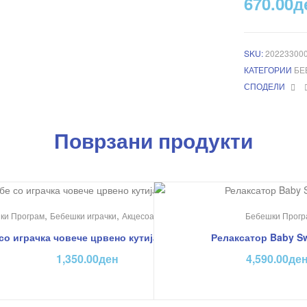
670.00
д
SKU:
20223300
КАТЕГОРИИ
БЕ
Fa
СПОДЕЛИ
Поврзани продукти
На Попуст!
,
,
,
реативни
ки Програм
Бебешки играчки
Акцесоари
Ќебиња
Бебешки Прогр
со играчка човече црвено кутија – Jungle
Релаксатор Baby Sw
1,350.00
ден
4,590.00
де