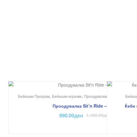
На Попуст!
,
,
,
Бебешки Програм
Бебешки играчки
Проодувалки
Едукативни и К
Бебеш
Проодувалка Sit’n Ride – Dolu
Ќебе 
990.00
ден
1,190.00
ден