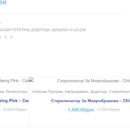
ен
0
БЕШКИ ПРОГРАМ
,
ДОДАТОЦИ
,
ШИШИЊА И ЦУЦЛИ
cebook
Twitter
Linkedin
Pinterest
На Попуст!
,
,
,
,
ам
Релаксатори
Бебешки Програм
Најпродавано
Додатоци
Стерилизат
ing Pink – Cangaroo
Стерилизатор За Микробранова – Chi
н
5,390.00
ден
1,490.00
ден
1,790.00
ден