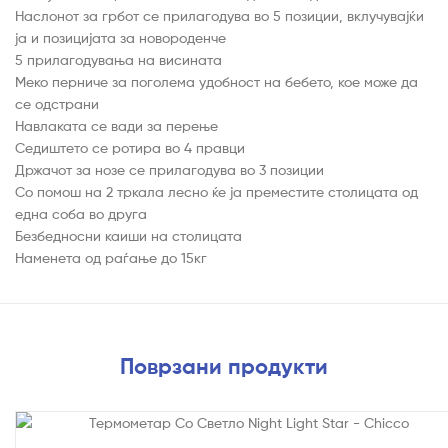
Наслонот за грбот се прилагодува во 5 позиции, вклучувајќи
ја и позицијата за новороденче
5 прилагодувања на висината
Меко перниче за поголема удобност на бебето, кое може да
се одстрани
Навлаката се вади за перење
Седиштето се ротира во 4 правци
Држачот за нозе се прилагодува во 3 позиции
Со помош на 2 тркала лесно ќе ја преместите столицата од
една соба во друга
Безбедносни каиши на столицата
Наменета од раѓање до 15кг
Поврзани продукти