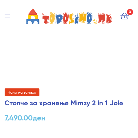
Topolino.mk
0
Topolino.mk
Нема на залиха
Столче за хранење Mimzy 2 in 1 Joie
7,490.00
ден