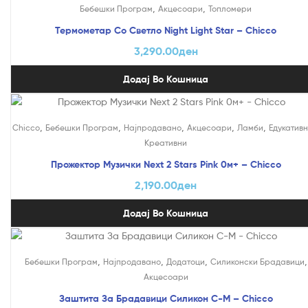
,
,
Бебешки Програм
Акцесоари
Топломери
Термометар Со Светло Night Light Star – Chicco
3,290.00
ден
Додај Во Кошница
,
,
,
,
,
Chicco
Бебешки Програм
Најпродавано
Акцесоари
Ламби
Едукативн
Креативни
Прожектор Музички Next 2 Stars Pink 0м+ – Chicco
2,190.00
ден
Додај Во Кошница
,
,
,
,
Бебешки Програм
Најпродавано
Додатоци
Силиконски Брадавици
Акцесоари
Заштита За Брадавици Силикон С-М – Chicco