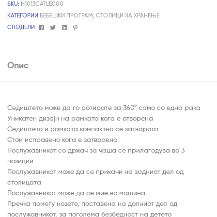
SKU:
H1013CATLE000
КАТЕГОРИИ
БЕБЕШКИ ПРОГРАМ
,
СТОЛИЦИ ЗА ХРАНЕЊЕ
Facebook
Twitter
Linkedin
Pinterest
СПОДЕЛИ
Опис
Седиштето може да го ротирате за 360° само со една рака
Уникатен дизајн на рамката кога е отворена
Седиштето и рамката компактно се затвараат
Стои исправено кога е затворена
Послужавникот со држач за чаша се прилагодува во 3
позиции
Послужавникот може да се прикачи на задниот дел од
столицата
Послужавникот може да се мие во машина
Пречка помеѓу нозете, поставена на долниот дел од
послужавникот, за поголема безбедност на детето