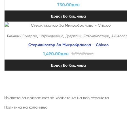
730.00
ден
Додај Во Кошница
На Попуст!
,
,
,
,
Бебешки Програм
Најпродавано
Додатоци
Стерилизатори
Акцесоа
Стерилизатор За Микробранова – Chicco
1,490.00
ден
1,790.00
ден
Додај Во Кошница
Изјавата за приватност за користење на веб страната
Политика на колачиња