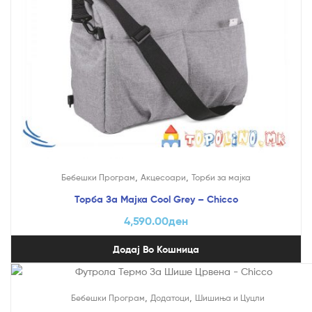
,
,
Бебешки Програм
Акцесоари
Торби за мајка
Торба За Мајка Cool Grey – Chicco
4,590.00
ден
Додај Во Кошница
,
,
Бебешки Програм
Додатоци
Шишиња и Цуцли