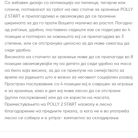
Со забавен дизајн со апликација на пиленце, тигарче или
слонче, потпирачот за грбот на ова столче за хранење POLLY
2 START е прилагодливо и овозможува да се промени
ширината за да го прати Вашето малечко во растот. Погодно
од раѓање, удобно, поставено седиште кое се подесува во 4
позиции и потпирач за ножињата кој се прилагодува во 3
степени, или се отстранува целосно за да може секогаш да
седи удобно.
Висината на столчето за хранење може да се прилагоди во 8
позиции овозможувајќи му на детето да седи удобно на маса
на било која висина, за да се приклучи на семејството за
време на јадењето што е важно за неговиот социјален развој.
Простран послужавник со 4 позиции кој е совршен за играње
и за хранење, како и дел кој може лесно да се отстрани
(дупли послужавник) или да се користи на масата.
Преместувањето на POLLY 2 START наоколу е лесно
благодарение на предните тркала, а кога не е во употреба
лесно се собира и е ултра- компактно за складирање.