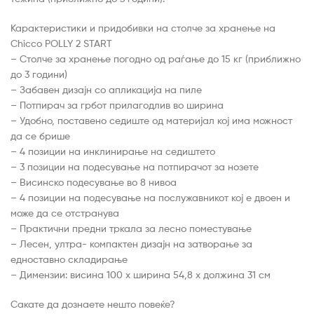
Карактеристики и придобивки на столче за хранење на
Chicco POLLY 2 START
– Столче за хранење погодно од раѓање до 15 кг (приближно
до 3 години)
– Забавен дизајн со апликација на пиле
– Потпирач за грбот прилагодлив во ширина
– Удобно, поставено седиште од материјал кој има можност
да се брише
– 4 позиции на инклинирање на седиштето
– 3 позиции на подесување на потпирачот за нозете
– Висинско подесување во 8 нивоа
– 4 позиции на подесување на послужавникот кој е двоен и
може да се отстранува
– Практични предни тркала за лесно поместување
– Лесен, ултра- компактен дизајн на затворање за
едноставно складирање
– Димензии: висина 100 x ширина 54,8 x должина 31 см
Сакате да дознаете нешто повеќе?