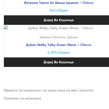
Футрола Термо За Шише Црвена – Chicco
740.00
ден
Додај Во Кошница
,
Бебешки Програм
Дубаци
Дубак Walky Talky Green Wave – Chicco
6,390.00
ден
Додај Во Кошница
Изјавата за приватност за користење на веб страната
Политика на колачиња