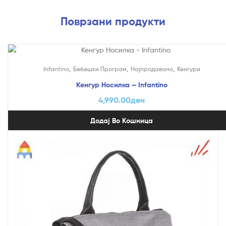
Поврзани продукти
,
,
,
Infantino
Бебешки Програм
Најпродавано
Кенгури
Кенгур Носилка – Infantino
4,990.00
ден
Додај Во Кошница