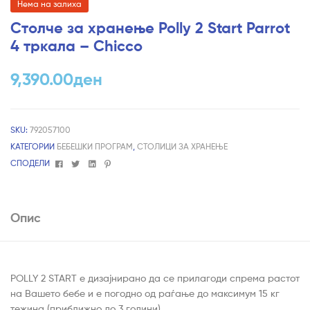
Нема на залиха
Столче за хранење Polly 2 Start Parrot
4 тркала – Chicco
9,390.00
ден
SKU:
792057100
КАТЕГОРИИ
БЕБЕШКИ ПРОГРАМ
,
СТОЛИЦИ ЗА ХРАНЕЊЕ
Facebook
Twitter
Linkedin
Pinterest
СПОДЕЛИ
Опис
POLLY 2 START е дизајнирано да се прилагоди спрема растот
на Вашето бебе и е погодно од раѓање до максимум 15 кг
тежина (приближно до 3 години).