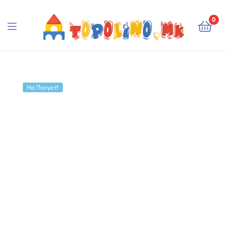
Topolino.mk
0
Topolino.mk
На Попуст!