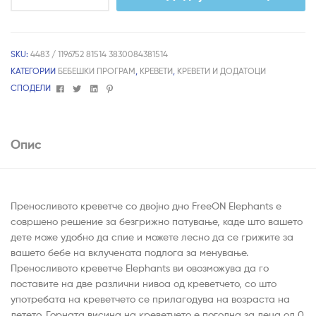
SKU:
4483 / 1196752 81514 3830084381514
КАТЕГОРИИ
БЕБЕШКИ ПРОГРАМ
,
КРЕВЕТИ
,
КРЕВЕТИ И ДОДАТОЦИ
Facebook
Twitter
Linkedin
Pinterest
СПОДЕЛИ
Опис
Преносливото креветче со двојно дно FreeON Elephants е
совршено решение за безгрижно патување, каде што вашето
дете може удобно да спие и можете лесно да се грижите за
вашето бебе на вклучената подлога за менување.
Преносливото креветче Elephants ви овозможува да го
поставите на две различни нивоа од креветчето, со што
употребата на креветчето се прилагодува на возраста на
детето. Горната висина на креветчето е погодна за деца од 0