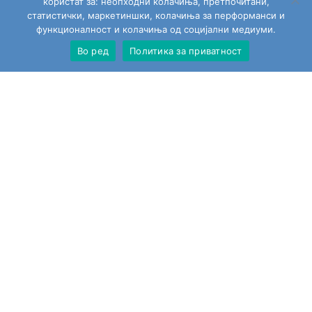
користат за: неопходни колачиња, претпочитани,
статистички, маркетиншки, колачиња за перформанси и
функционалност и колачиња од социјални медиуми.
Во ред
Политика за приватност
Сите играчки
Моја сметка
Пребарај
Изјавата за приватност за користење на веб страната
Политика на колачиња
Тополино.мк на социјалните мрежи
Copyright © 2026
Topolino.mk
. All Rights Reserved.