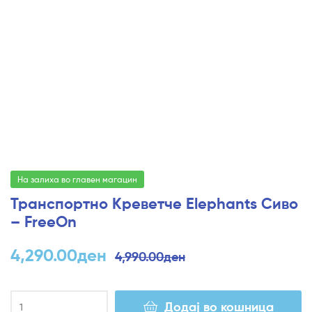
На залиха во главен магацин
Транспортно Креветче Elephants Сиво
– FreeOn
4,290.00
ден
4,990.00
ден
Додај во кошница