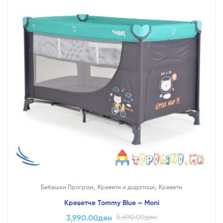
,
,
Бебешки Програм
Кревети и додатоци
Кревети
Креветче Tommy Blue – Moni
3,990.00
ден
5,690.00
ден