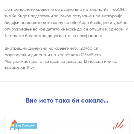
Со преносното креветче со двојно дно на Elephants FreeON,
тие ќе бидат подготвени за секое патување или екскурзија,
бидејќи на вашето дете ќе му се обезбеди безбедно и удобно
опкружување во кое детето ќе може да се опушти и одмори. И
ќе можете безгрижно да уживате во секој момент.
Внатрешни димензии на креветчето: 120×60 cm.
Надворешни димензии на креветчето 125×65 cm.
Менувачкиот дел е погоден за деца до 12 месеци или со
тежина од 11 кг.
Вие исто така би сакале…
На Попуст!