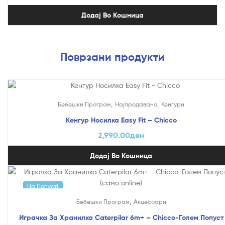
Додај Во Кошница
Поврзани продукти
,
,
Бебешки Програм
Најпродавано
Кенгури
Кенгур Носилка Easy Fit – Chicco
2,990.00
ден
Додај Во Кошница
На Попуст!
,
Бебешки Програм
Акцесоари
Играчка За Хранилка Caterpilar 6m+ – Chicco-Голем Попуст