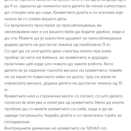
до 9 кг, односно до моментот кога детето ќе почне самостојно
да станува или да седи. Креветчето доаѓа и со играчка која
нежно ќе го смири вашето дете.
Со вклучената простирка за пресоблекување, ви
овозможивме вам и на вашето бебе да бидете удобни, каде и
да сте. Можете да ја користите душекот за пресоблекување
додека детето не достигне тежина од приближно 11 кг.
Со цел да се осигурате дека секогаш имате при рака
прибор за нега на бебиња, во креветчето е додаден
практичен џеб каде што можете да чувате работи. Кога
детето ќе ја надмине горната висина на креветчето, повеќе
не се користи повисокото ниво на дното, туку се користи
најниската висина, додека детето не достигне тежина од 15
кг.
Креветчето има и странични врати со патент, со што детето
полесно ќе влегува и излегува од креветчето. Нема да имате
проблем да го земете креветчето со себе, каде и да ве
одведе патувањето, бидејќи доаѓа и со практична торба за
складирање.
Внатрешните димензии на креветчето се 120×60 cm.