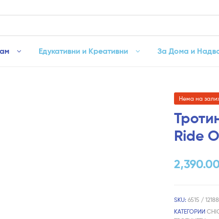
рам
Едукативни и Креативни
За Дома и Надв
Нема на зали
Тротин
Ride O
2,390.0
SKU:
6515 / 121
КАТЕГОРИИ
CHI