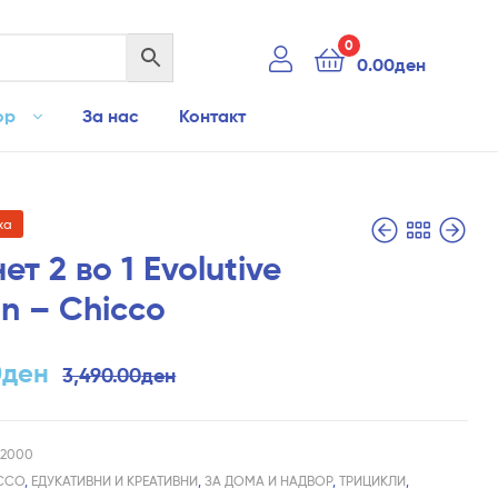
0
0.00
ден
ор
За нас
Контакт
ха
ет 2 во 1 Evolutive
n – Chicco
2,990.00
590.00
ден
ден
2,090.00
ден
0
ден
3,490.00
ден
882000
CCO
,
ЕДУКАТИВНИ И КРЕАТИВНИ
,
ЗА ДОМА И НАДВОР
,
ТРИЦИКЛИ
,