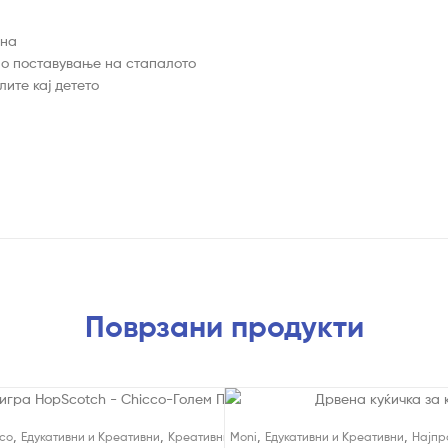
ена
но поставување на стапалото
лите кај детето
Поврзани продукти
!
,
,
,
,
co
Едукативни и Креативни
Креативни Играчки
Moni
Едукативни и Креативни
Најпр