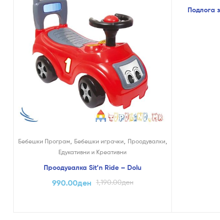
Подлога з
,
,
,
Бебешки Програм
Бебешки играчки
Проодувалки
Едукативни и Креативни
Проодувалка Sit’n Ride – Dolu
990.00
ден
1,190.00
ден