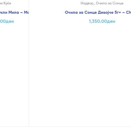
,
и Куќи
Надвор
Очила за Сонце
укли Мила – Moni Toys
Очила за Сонце Девојче 5г+ – Ch
.00
ден
1,350.00
ден