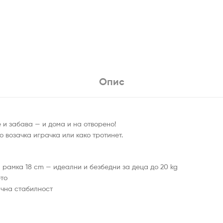
Опис
 и забава — и дома и на отворено!
 возачка играчка или како тротинет.
 рамка 18 cm — идеални и безбедни за деца до 20 kg
ето
ична стабилност