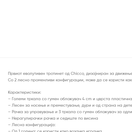
Првиот еволутивен тротинет од Chicco, дизајниран за движење
Со 2 лесно променливи конфигурации, може да се користи како
Карактеристики:
– Големи тркала со гумен обложувач 4 cm и цврста пластична
– Лесен за носење и преместување, дури и од страна на дет
– Рачка за управување и 3 тркала со гумен обложувач за одл
– Нерагулирачки рачка и седиште по висина
– Лесна конфигурација:
– Од 1 година: се користи како возачка играчка