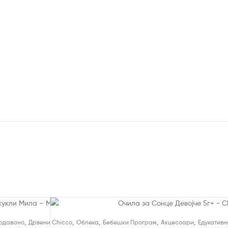
,
,
,
,
,
,
одавано
Дрвени Едукативни Играчки
Chicco
Облека
Бебешки Програм
Акцесоари
Едукативн