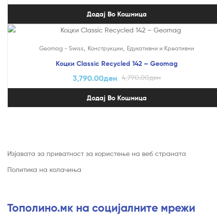
Додај Во Кошница
На Попуст!
,
,
Geomag - Swiss
Конструкции
Едукативни и Креативни
Коцки Classic Recycled 142 – Geomag
3,790.00
ден
4,790.00
ден
Додај Во Кошница
Изјавата за приватност за користење на веб страната
Политика на колачиња
Тополино.мк на социјалните мрежи