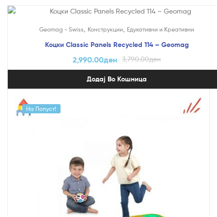
На Попуст!
,
,
Geomag - Swiss
Конструкции
Едукативни и Креативни
Коцки Classic Panels Recycled 114 – Geomag
2,990.00
ден
3,790.00
ден
Додај Во Кошница
На Попуст!