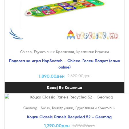
,
,
Chicco
Едукативни и Креативни
Креативни Играчки
Подлога за игра HopScotch – Chicco-Голем Попуст (само
online)
1,890.00
ден
2,690.00
ден
Додај Во Кошница
На Попуст!
,
,
Geomag - Swiss
Конструкции
Едукативни и Креативни
Коцки Classic Panels Recycled 52 – Geomag
1,390.00
ден
1,790.00
ден