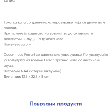
Опис
Тркачка кола со далечинско управување, која се движи во 4
правци.
Притиснете ја кацигата на возачот за да активирате
реалистични звуци на тркачка кола.
Наменето за 3г+
Сосем ново Ferrari со далечинско управување. Почувствувајте
ја возбудата на возење Ferrari тркачка кола со вистински
звуци.
Потребни 4 АА батерии (вклучени)
Димензии: 13.5 x 22.5 x 8 cm
Поврзани продукти