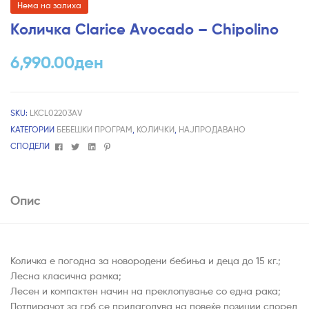
Нема на залиха
Количка Clarice Avocado – Chipolino
6,990.00
ден
SKU:
LKCL02203AV
КАТЕГОРИИ
БЕБЕШКИ ПРОГРАМ
,
КОЛИЧКИ
,
НАЈПРОДАВАНО
Facebook
Twitter
Linkedin
Pinterest
СПОДЕЛИ
Опис
Количка е погодна за новородени бебиња и деца до 15 кг.;
Лесна класична рамка;
Лесен и компактен начин на преклопување со една рака;
Потпирачот за грб се прилагодува на повеќе позиции според