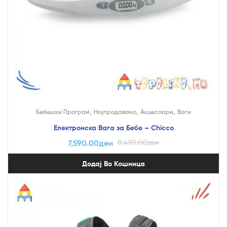
,
,
,
Бебешки Програм
Најпродавано
Акцесоари
Ваги
Електронска Вага за Бебе – Chicco
7,590.00
ден
8,490.00
ден
Додај Во Кошница