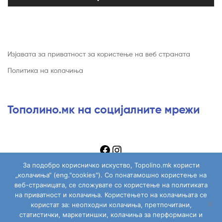
Изјавата за приватност за користење на веб страната
Политика на колачиња
Тополино.мк на социјалните мрежи
За подобро корисничко искуство, Topolino.mk користи
„колачиња“ (eng."cookies"). Со понатамошно користење на
веб-страницата, се сложувате со користење на политиката
на приватност и колачиња. Користењето на колачињата се
Copyright © 2026
Topolino.mk
. All Rights Reserved.
користат за: неопходни колачиња, претпочитани,
статистички, маркетиншки, колачиња за перформанси и