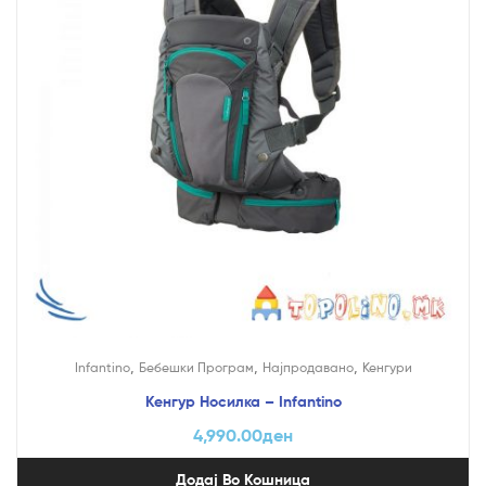
,
,
,
Infantino
Бебешки Програм
Најпродавано
Кенгури
Кенгур Носилка – Infantino
4,990.00
ден
Додај Во Кошница