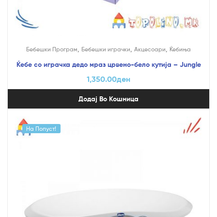
,
,
,
Бебешки Програм
Бебешки играчки
Акцесоари
Ќебиња
Ќебе со играчка дедо мраз црвено-бело кутија – Jungle
1,350.00
ден
Додај Во Кошница
На Попуст!