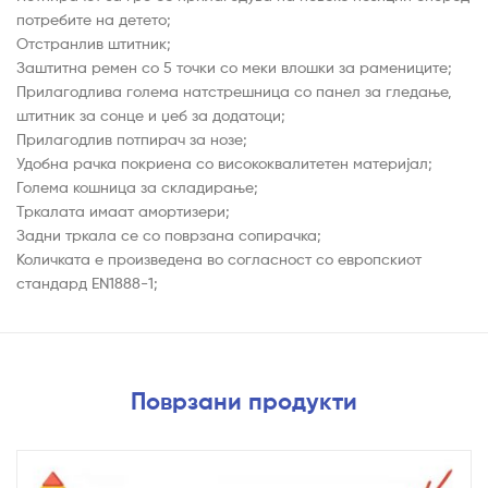
потребите на детето;
Отстранлив штитник;
Заштитна ремен со 5 точки со меки влошки за рамениците;
Прилагодлива голема натстрешница со панел за гледање,
штитник за сонце и џеб за додатоци;
Прилагодлив потпирач за нозе;
Удобна рачка покриена со висококвалитетен материјал;
Голема кошница за складирање;
Тркалата имаат амортизери;
Задни тркала се со поврзана сопирачка;
Количката е произведена во согласност со европскиот
стандард EN1888-1;
Поврзани продукти