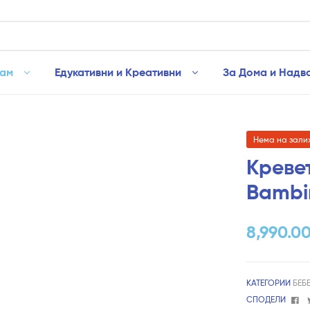
рам
Едукативни и Креативни
За Дома и Надв
Нема на зали
Креве
Bambi
8,990.0
КАТЕГОРИИ
БЕБ
Fa
СПОДЕЛИ