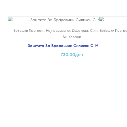
,
,
,
Бебешки Програм
Најпродавано
Додатоци
Силиконски Брадавиц
Бебешки Прогр
Акцесоари
Заштита За Брадавици Силикон С-М – Chicco
730.00
ден