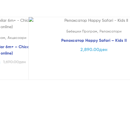
,
Бебешки Програм
Релаксатори
,
рам
Акцесоари
Релаксатор Happy Safari – Kids II
lar 6m+ – Chicco-Голем Попуст
2,890.00
ден
online)
н
1,690.00
ден