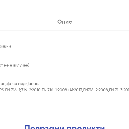
Опис
озиции
т не е вклучен)
нација со медијапан.
EN 716-1;716-2:2010 EN 716-1:2008+A1:2013,EN716-2:2008,EN 71-3:20
Поврзани продукти