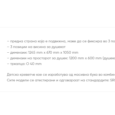
– предна страна која е подвижна, може да се фиксира во 3 п
– 3 позиции на висина за душекот
– димензии: 1245 mm x 670 mm x 1050 mm
– димензии на просторот за душек: 1200 mm x 600 mm (душеко
– тркалца: O 40 mm
Детско креветче кое се изработува од масивна бука во комби
Сите модели се атестирани и одговараат на стандардите: SRPS 