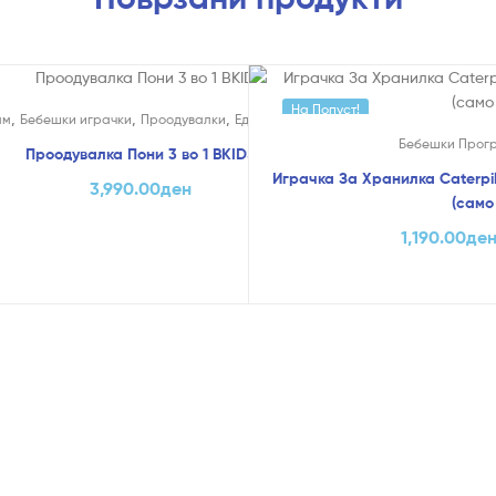
На Попуст!
,
,
,
,
и
ам
Бебешки играчки
Проодувалки
Едукативни и Креативни
Бебешки Прог
Проодувалка Пони 3 во 1 BKIDS
Играчка За Хранилка Caterpi
3,990.00
ден
(само 
1,190.00
де