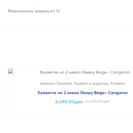
Максимална тежина кг: 15
На Попуст!
,
,
Бебешки Програм
Кревети и додатоци
Кревети
Креветче на 2 нивоа Sleepy Beige- Cangaroo
5,490.00
ден
6,490.00
ден