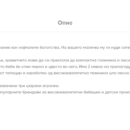
Опис
ание кон најмалите богатства. На вашето малечко му ги нуди сите 
е, креветчето може да се преклопи до компактна големина и лесн
то бебе ќе спие мирно и цврсто во него. Има 2 нивоа на прилагод
т тапацир е изработен од висококвалитетна ткаенина што лесно се
 закачени три шарени играчки.
популарните брендови за висококвалитетни бебешки и детски прои