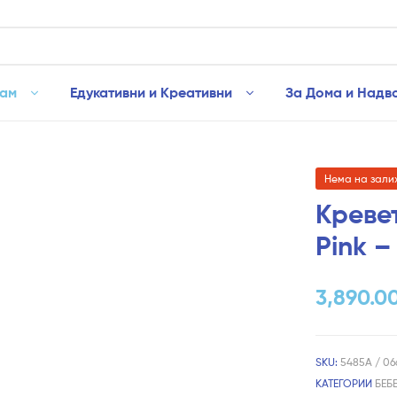
рам
Едукативни и Креативни
За Дома и Надв
Нема на зали
Кревет
Pink –
3,890.0
SKU:
5485А / 0
КАТЕГОРИИ
БЕБ