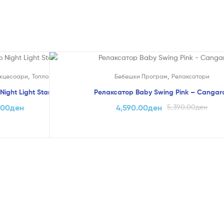
На Попуст!
,
,
кцесоари
Топломери
Бебешки Програм
Релаксатори
ight Light Star – Chicco
Релаксатор Baby Swing Pink – Cangar
.00
ден
4,590.00
ден
5,390.00
ден