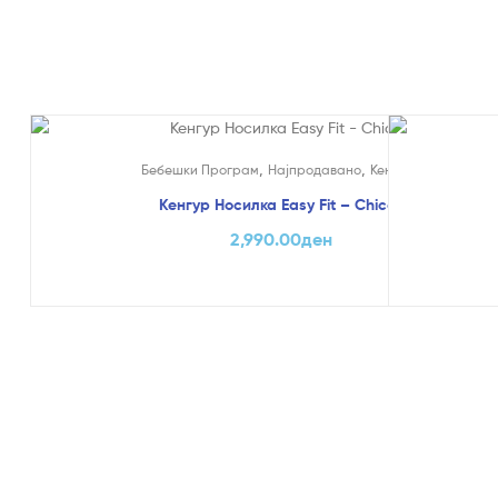
,
,
Бебешки Програм
Најпродавано
Кенгури
Кенгур Носилка Easy Fit – Chicco
2,990.00
ден