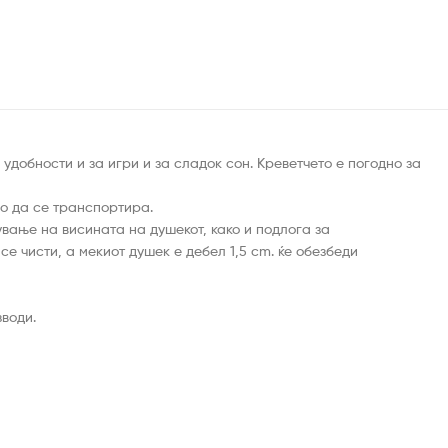
удобности и за игри и за сладок сон. Креветчето е погодно за
о да се транспортира.
ување на висината на душекот, како и подлога за
 чисти, а мекиот душек е дебел 1,5 cm. ќе обезбеди
зводи.