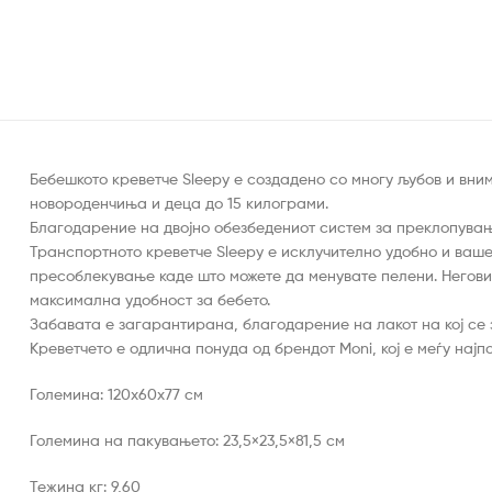
Бебешкото креветче Sleepy е создадено со многу љубов и вним
новороденчиња и деца до 15 килограми.
Благодарение на двојно обезбедениот систем за преклопувањ
Транспортното креветче Sleepy е исклучително удобно и ваше
пресоблекување каде што можете да менувате пелени. Неговио
максимална удобност за бебето.
Забавата е загарантирана, благодарение на лакот на кој се
Креветчето е одлична понуда од брендот Moni, кој е меѓу нај
Големина: 120x60x77 см
Големина на пакувањето: 23,5×23,5×81,5 см
Тежина кг: 9,60