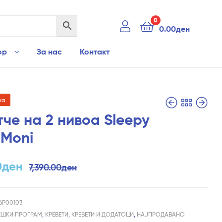
0
0.00
ден
ор
За нас
Контакт
ха
че на 2 нивоа Sleepy
 Moni
620.00
3,290.00
ден
ден
0
ден
7,390.00
ден
66P00103
ЕШКИ ПРОГРАМ
,
КРЕВЕТИ
,
КРЕВЕТИ И ДОДАТОЦИ
,
НАЈПРОДАВАНО