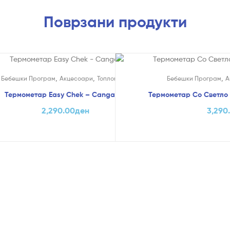
Поврзани продукти
,
,
,
Бебешки Програм
Акцесоари
Топломери
Бебешки Програм
А
Термометар Easy Chek – Cangaroo
Термометар Со Светло N
2,290.00
ден
3,290