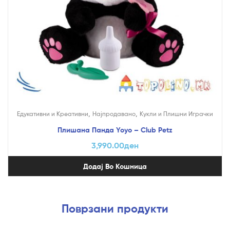
,
,
Едукативни и Креативни
Најпродавано
Кукли и Плишни Играчки
Плишана Панда Yoyo – Club Petz
3,990.00
ден
Додај Во Кошница
Поврзани продукти