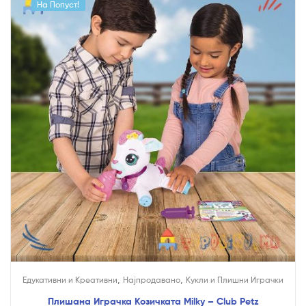
На Попуст!
,
,
Едукативни и Креативни
Најпродавано
Кукли и Плишни Играчки
Плишана Играчка Козичката Milky – Club Petz