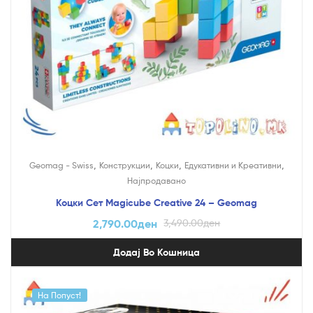
,
,
,
,
Geomag - Swiss
Конструкции
Коцки
Едукативни и Креативни
Најпродавано
Коцки Сет Magicube Creative 24 – Geomag
2,790.00
ден
3,490.00
ден
Додај Во Кошница
На Попуст!