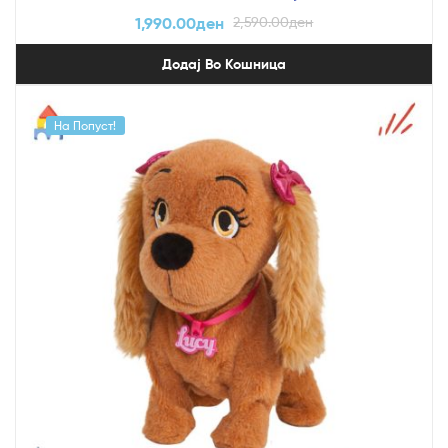
1,990.00
ден
2,590.00
ден
Додај Во Кошница
На Попуст!