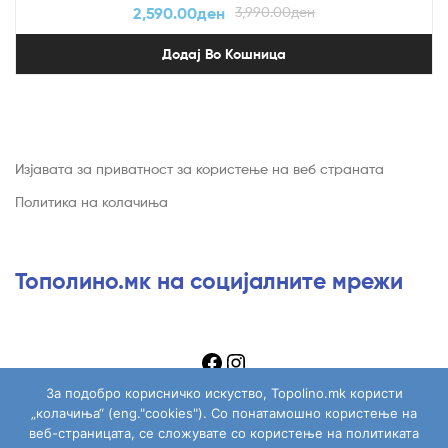
2,590.00
ден
3,990.00
ден
Додај Во Кошница
Изјавата за приватност за користење на веб страната
Политика на колачиња
Тополино.мк на социјалните мрежи
За подобро корисничко искуство, Topolino.mk користи
„колачиња“ (eng."cookies"). Со понатамошно користење на
веб-страницата, се сложувате со користење на политиката