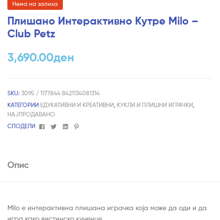
Нема на залиха
Плишано Интерактивно Кутре Milo –
Club Petz
3,690.00
ден
SKU:
3095 / 1177844 8421134081314
КАТЕГОРИИ
ЕДУКАТИВНИ И КРЕАТИВНИ
,
КУКЛИ И ПЛИШНИ ИГРАЧКИ
,
НАЈПРОДАВАНО
Facebook
Twitter
Linkedin
Pinterest
СПОДЕЛИ
Опис
Milo е интерактивна плишана играчка која може да оди и да
игра како вистинско кученце.