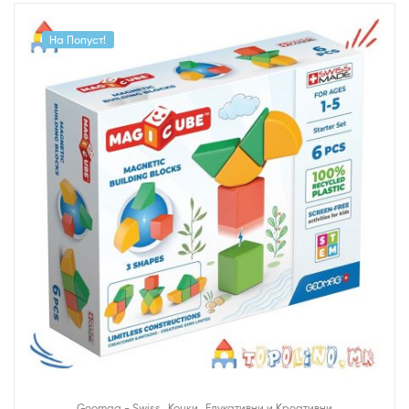
На Попуст!
,
,
Geomag - Swiss
Коцки
Едукативни и Креативни