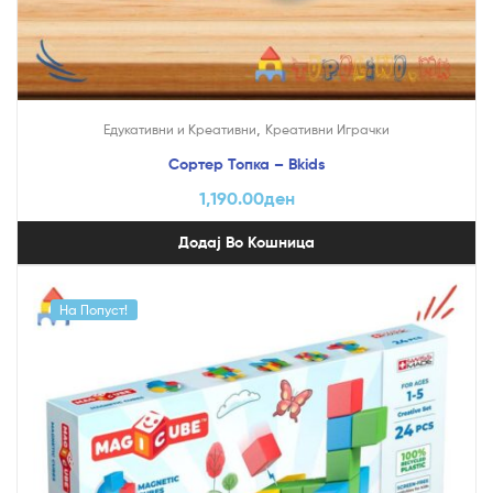
,
Едукативни и Креативни
Креативни Играчки
Сортер Топка – Bkids
1,190.00
ден
Додај Во Кошница
На Попуст!