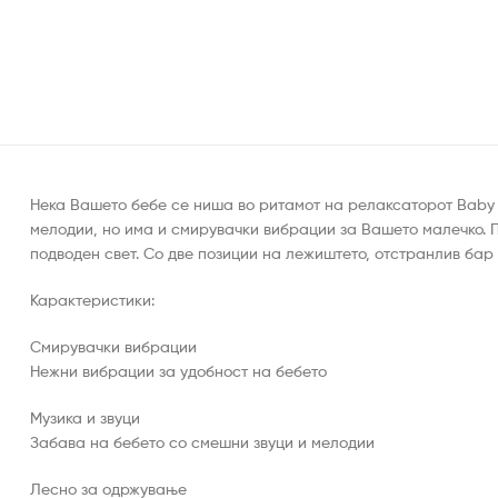
Нека Вашето бебе се ниша во ритамот на релаксаторот Baby E
мелодии, но има и смирувачки вибрации за Вашето малечко. П
подводен свет. Со две позиции на лежиштето, отстранлив бар 
Карактеристики:
Смирувачки вибрации
Нежни вибрации за удобност на бебето
Музика и звуци
Забава на бебето со смешни звуци и мелодии
Лесно за одржување