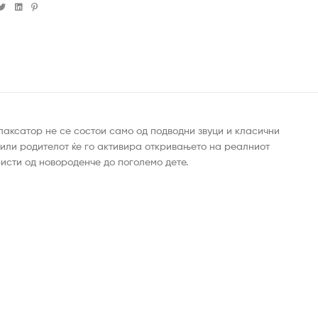
cebook
Twitter
Linkedin
Pinterest
лаксатор не се состои само од подводни звуци и класични
 или родителот ќе го активира откривањето на реалниот
ристи од новороденче до поголемо дете.