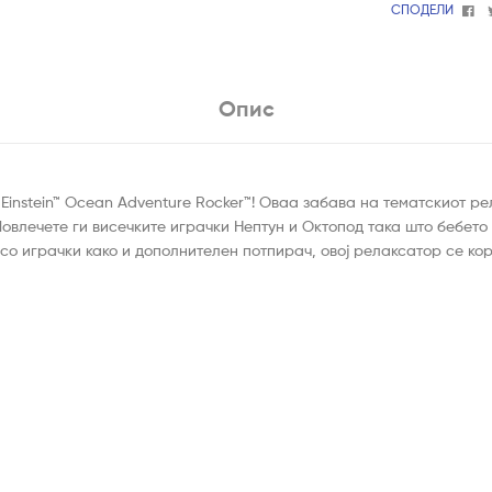
Fa
СПОДЕЛИ
Опис
instein™ Ocean Adventure Rocker™! Оваа забава на тематскиот ре
овлечете ги висечките играчки Нептун и Октопод така што бебето
со играчки како и дополнителен потпирач, овој релаксатор се ко