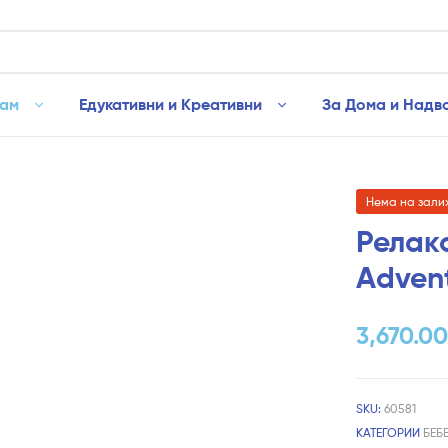
рам
Едукативни и Креативни
За Дома и Надв
Нема на зали
Релак
Advent
3,670.0
SKU:
60581
КАТЕГОРИИ
БЕБ