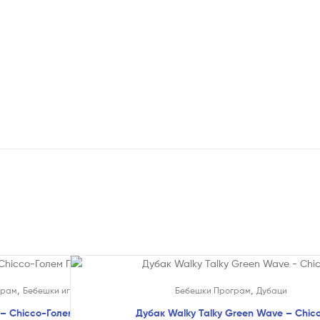
,
,
грам
Бебешки играчки
Бебешки Програм
Дубаци
– Chicco-Голем Попуст (само
Дубак Walky Talky Green Wave – Chic