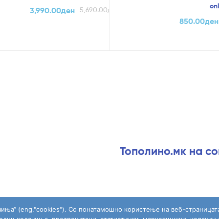
onl
3,990.00
ден
5,690.00
ден
850.00
ден
Тополино.мк на с
чиња“ (eng."cookies"). Со понатамошно користење на веб-страницат