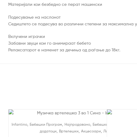
Материјали кои безбедно се перат машински
Подесување на наслонот
Седиштето се подесува во различни степени за максимална 
Вклучени играчки
Забавни звуци кои го анимираат бебето
Релаксаторот е наменет за дечиња од раѓање до 18кг.
На Попуст
,
,
,
,
Infantino
Бебешки Програм
Најпродавано
Бебешки играчки
Креве
,
,
,
додатоци
Вртелешки
Акцесоари
Ламби