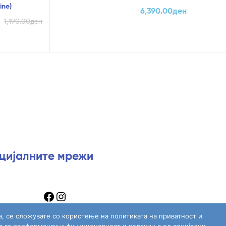
ine)
6,390.00
ден
1,190.00
ден
оцијалните мрежи
а, се сложувате со користење на политиката на приватност и