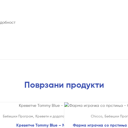
удобност
Поврзани продукти
!
На Попуст!
,
,
,
ти и
Бебешки Програм
Кревети и додатоци
Кревети
Chicco
Бебешки Про
Креветче Tommy Blue – Moni
Фарма играчка со прстиња 