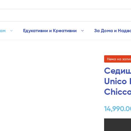
рам
Едукативни и Креативни
За Дома и Надв
Нема на зали
Седиш
Unico 
Chicc
14,990.0