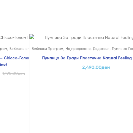
,
,
,
,
грам
Бебешки играчки
Бебешки Програм
Најпродавано
Додатоци
Пумпи за Гр
– Chicco-Голем Попуст (само
Пумпица За Гради Пластична Natural Feeling
ine)
2,490.00
ден
1,190.00
ден