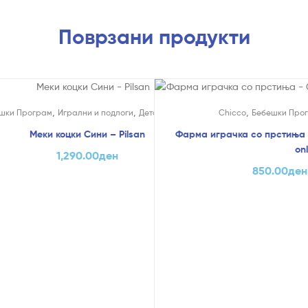
Поврзани продукти
На Попуст!
,
,
,
шки Програм
Игрални и подлоги
Детски теписи
Chicco
Бебешки Про
Меки коцки Сини – Pilsan
Фарма играчка со прстиња 
onl
1,290.00
ден
850.00
ден