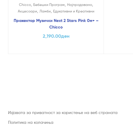
,
,
,
Chicco
Бебешки Програм
Најпродавано
,
,
Акцесоари
Ламби
Едукативни и Креативни
Прожектор Музички Next 2 Stars Pink 0м+ –
Chicco
2,190.00
ден
Изјавата за приватност за користење на веб страната
Политика на колачиња