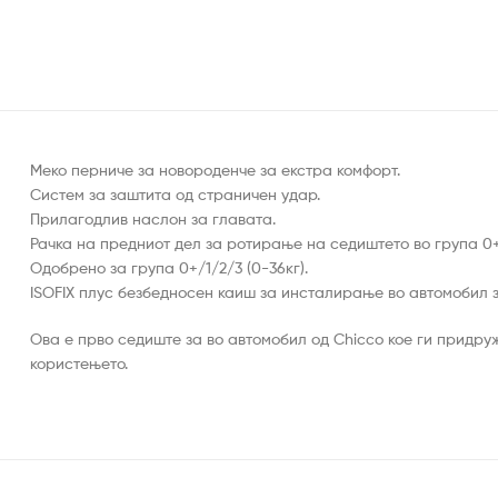
Меко перниче за новороденче за екстра комфорт.
Систем за заштита од страничен удар.
Прилагодлив наслон за главата.
Рачка на предниот дел за ротирање на седиштето во група 0
Одобрено за група 0+/1/2/3 (0-36кг).
ISOFIX плус безбедносен каиш за инсталирање во автомобил 
Ова е прво седиште за во автомобил од Chicco кое ги придру
користењето.