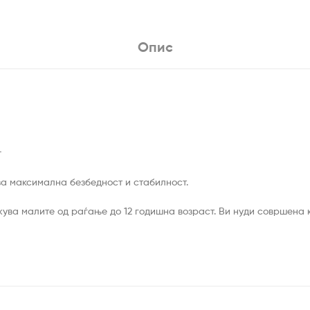
Опис
+
за максимална безбедност и стабилност.
жува малите од раѓање до 12 годишна возраст. Ви нуди совршена 