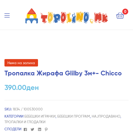
Topolino.mk
0
Topolino.mk
Нема на залиха
Тропалка Жирафа GIilby 3м+- Chicco
390.00
ден
SKU:
1834 / 100530000
КАТЕГОРИИ
БЕБЕШКИ ИГРАЧКИ
,
БЕБЕШКИ ПРОГРАМ
,
НАЈПРОДАВАНО
,
ТРОПАЛКИ И ГЛОДАЛКИ
Facebook
Twitter
Linkedin
Pinterest
СПОДЕЛИ