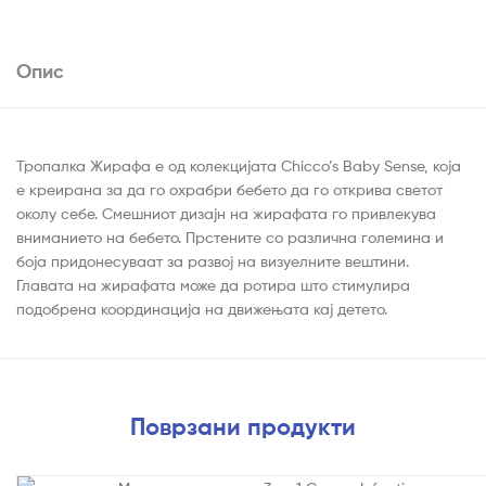
Опис
Тропалка Жирафа е од колекцијата Chicco’s Baby Sense, која
е креирана за да го охрабри бебето да го открива светот
околу себе. Смешниот дизајн на жирафата го привлекува
вниманието на бебето. Прстените со различна големина и
боја придонесуваат за развој на визуелните вештини.
Главата на жирафата може да ротира што стимулира
подобрена координација на движењата кај детето.
Поврзани продукти