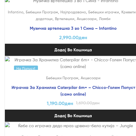
,
,
,
,
Infantino
Бебешки Програм
Најпродавано
Бебешки играчки
Кревети
,
,
,
додатоци
Вртелешки
Акцесоари
Ламби
Музичка вртелешка 3 во 1 Сина – Infantino
2,990.00
ден
Додај Во Кошница
На Попуст!
,
Бебешки Програм
Акцесоари
Играчка За Хранилка Caterpilar 6m+ – Chicco-Голем Попуст
(само online)
1,190.00
ден
1,690.00
ден
Додај Во Кошница