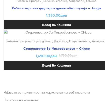
,
,
,
Бебешки Програм
Бебешки играчки
Акцесоари
Ќебиња
Ќебе со играчка дедо мраз црвено-бело кутија – Jungle
1,350.00
ден
Додај Во Кошница
На Попуст!
,
,
,
,
Бебешки Програм
Најпродавано
Додатоци
Стерилизатори
Акцесоа
Стерилизатор За Микробранова – Chicco
1,490.00
ден
1,790.00
ден
Додај Во Кошница
Изјавата за приватност за користење на веб страната
Политика на колачиња