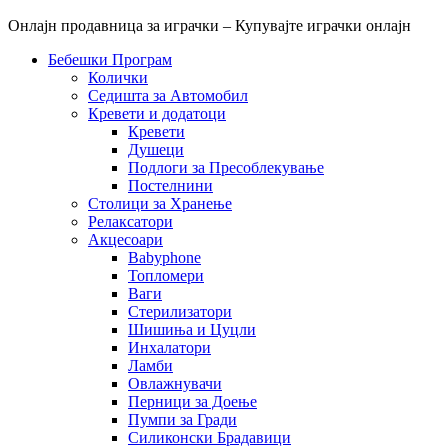
Онлајн продавница за играчки – Купувајте играчки онлајн
Бебешки Програм
Колички
Седишта за Автомобил
Кревети и додатоци
Кревети
Душеци
Подлоги за Пресоблекување
Постелнини
Столици за Хранење
Релаксатори
Акцесоари
Babyphone
Топломери
Ваги
Стерилизатори
Шишиња и Цуцли
Инхалатори
Ламби
Овлажнувачи
Перници за Доење
Пумпи за Гради
Силиконски Брадавици