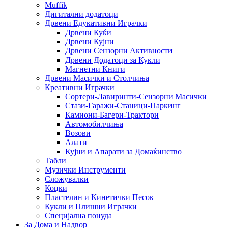
Muffik
Дигитални додатоци
Дрвени Едукативни Играчки
Дрвени Куќи
Дрвени Кујни
Дрвени Сензорни Активности
Дрвени Додатоци за Кукли
Магнетни Книги
Дрвени Масички и Столчиња
Креативни Играчки
Сортери-Лавиринти-Сензорни Масички
Стази-Гаражи-Станици-Паркинг
Камиони-Багери-Трактори
Автомобилчиња
Возови
Алати
Кујни и Апарати за Домаќинство
Табли
Музички Инструменти
Сложувалки
Коцки
Пластелин и Кинетички Песок
Кукли и Плишни Играчки
Специјална понуда
За Дома и Надвор