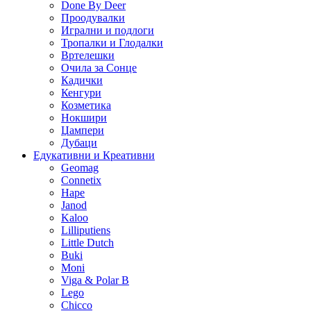
Done By Deer
Проодувалки
Игрални и подлоги
Тропалки и Глодалки
Вртелешки
Очила за Сонце
Кадички
Кенгури
Козметика
Нокшири
Џампери
Дубаци
Едукативни и Креативни
Geomag
Connetix
Hape
Janod
Kaloo
Lilliputiens
Little Dutch
Buki
Moni
Viga & Polar B
Lego
Chicco