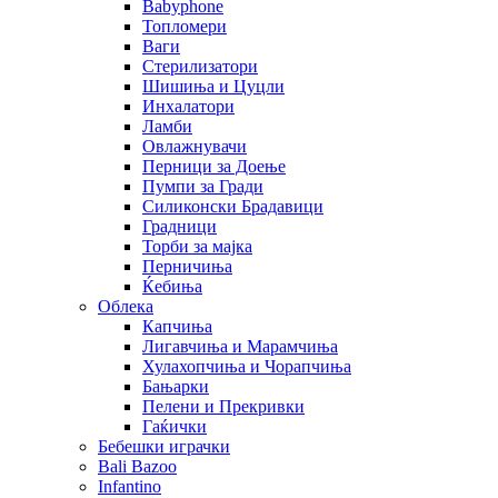
Babyphone
Топломери
Ваги
Стерилизатори
Шишиња и Цуцли
Инхалатори
Ламби
Овлажнувачи
Перници за Доење
Пумпи за Гради
Силиконски Брадавици
Градници
Торби за мајка
Перничиња
Ќебиња
Облека
Капчиња
Лигавчиња и Марамчиња
Хулахопчиња и Чорапчиња
Бањарки
Пелени и Прекривки
Гаќички
Бебешки играчки
Bali Bazoo
Infantino