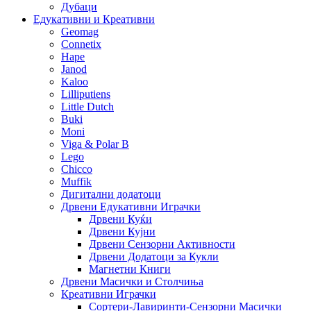
Дубаци
Едукативни и Креативни
Geomag
Connetix
Hape
Janod
Kaloo
Lilliputiens
Little Dutch
Buki
Moni
Viga & Polar B
Lego
Chicco
Muffik
Дигитални додатоци
Дрвени Едукативни Играчки
Дрвени Куќи
Дрвени Кујни
Дрвени Сензорни Активности
Дрвени Додатоци за Кукли
Магнетни Книги
Дрвени Масички и Столчиња
Креативни Играчки
Сортери-Лавиринти-Сензорни Масички