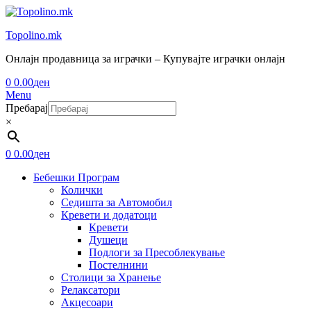
Topolino.mk
Онлајн продавница за играчки – Купувајте играчки онлајн
0
0.00
ден
Menu
Пребарај
×
0
0.00
ден
Бебешки Програм
Колички
Седишта за Автомобил
Кревети и додатоци
Кревети
Душеци
Подлоги за Пресоблекување
Постелнини
Столици за Хранење
Релаксатори
Акцесоари