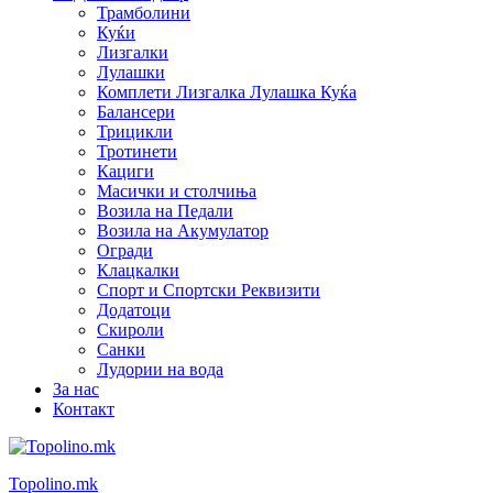
Трамболини
Куќи
Лизгалки
Лулашки
Комплети Лизгалка Лулашка Куќа
Балансери
Трицикли
Тротинети
Кациги
Mасички и столчиња
Возила на Педали
Возила на Акумулатор
Огради
Клацкалки
Спорт и Спортски Реквизити
Додатоци
Скироли
Санки
Лудории на вода
За нас
Контакт
Topolino.mk