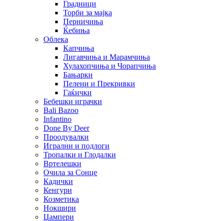
Градници
Торби за мајка
Перничиња
Ќебиња
Облека
Капчиња
Лигавчиња и Марамчиња
Хулахопчиња и Чорапчиња
Бањарки
Пелени и Прекривки
Гаќички
Бебешки играчки
Bali Bazoo
Infantino
Done By Deer
Проодувалки
Игрални и подлоги
Тропалки и Глодалки
Вртелешки
Очила за Сонце
Кадички
Кенгури
Козметика
Нокшири
Џампери