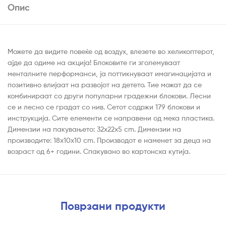
Опис
Можете да видите повеќе од воздух, влезете во хеликоптерот,
ајде да одиме на акција! Блоковите ги зголемуваат
менталните перформанси, ја поттикнуваат имагинацијата и
позитивно влијаат на развојот на детето. Тие можат да се
комбинираат со други популарни градежни блокови. Лесни
се и лесно се градат со нив. Сетот содржи 179 блокови и
инструкција. Сите елементи се направени од мека пластика.
Димензии на пакувањето: 32x22x5 cm. Димензии на
производите: 18x10x10 cm. Производот е наменет за деца на
возраст од 6+ години. Спакувано во картонска кутија.
Поврзани продукти