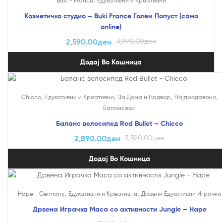
Buki - France
Едукативни и Креативни
Козметичко студио – Buki France Голем Попуст (само
online)
2,590.00
ден
3,990.00
ден
Додај Во Кошница
На Попуст!
,
,
,
,
Chicco
Едукативни и Креативни
За Дома и Надвор
Најпродавано
Балансери
Баланс велосипед Red Bullet – Chicco
2,890.00
ден
3,590.00
ден
Додај Во Кошница
,
,
Hape - Germany
Едукативни и Креативни
Дрвени Едукативни Играчки
Дрвена Играчка Маса со активности Jungle – Hape