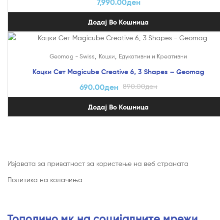
7,990.00
ден
Додај Во Кошница
На Попуст!
,
,
Geomag - Swiss
Коцки
Едукативни и Креативни
Коцки Сет Magicube Creative 6, 3 Shapes – Geomag
690.00
ден
890.00
ден
Додај Во Кошница
Изјавата за приватност за користење на веб страната
Политика на колачиња
Тополино.мк на социјалните мрежи