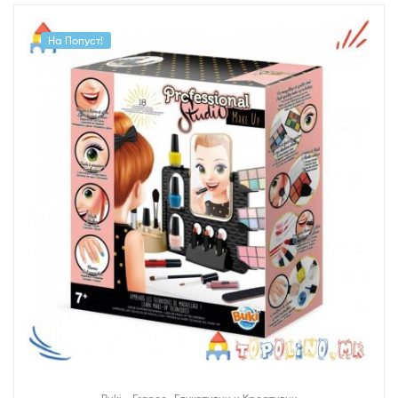
На Попуст!
,