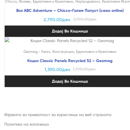
,
,
,
,
Chicco
Возови
Едукативни и Креативни
Најпродавано
Креативни Игра
Воз ABC Adventure – Chicco-Голем Попуст (само online)
2,790.00
ден
3,990.00
ден
Додај Во Кошница
На Попуст!
,
,
Geomag - Swiss
Конструкции
Едукативни и Креативни
Коцки Classic Panels Recycled 52 – Geomag
1,390.00
ден
1,790.00
ден
Додај Во Кошница
Изјавата за приватност за користење на веб страната
Политика на колачиња