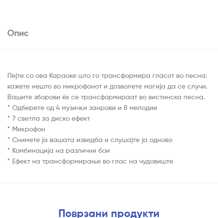
Опис
Пејте со ова Караоке што го трансформира гласот во песна:
кажете нешто во микрофонот и дозволете магија да се случи.
Вашите зборови ќе се трансформираат во вистинска песна.
* Одберете од 4 музички занрови и 8 мелодии
* 7 светла за диско ефект
* Микрофон
* Снимете ја вашата изведба и слушајте ја одново
* Комбинација на различни бои
* Ефект на трансформирање во глас на чудовиште
Поврзани продукти