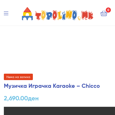
Topolino.mk
0
Topolino.mk
Нема на залиха
Музичка Играчка Karaoke – Chicco
2,690.00
ден