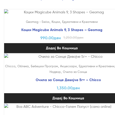
На Попуст!
,
,
Geomag - Swiss
Коцки
Едукативни и Креативни
Коцки Magicube Animals 9, 3 Shapes – Geomag
990.00
ден
1,250.00
ден
Додај Во Кошница
,
,
,
,
Chicco
Облека
Бебешки Програм
Акцесоари
Едукативни и Креативни
,
Надвор
Очила за Сонце
Очила за Сонце Девојче 5г+ – Chicco
1,350.00
ден
Додај Во Кошница
На Попуст!