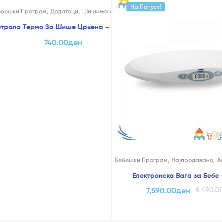
На Попуст!
,
,
ебешки Програм
Додатоци
Шишиња и Цуцли
трола Термо За Шише Црвена – Chicco
740.00
ден
,
,
Бебешки Програм
Најпродавано
А
Електронска Вага за Бебе 
7,590.00
ден
8,490.0