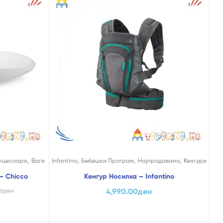
,
,
,
,
кцесоари
Ваги
Infantino
Бебешки Програм
Најпродавано
Кенгури
– Chicco
Кенгур Носилка – Infantino
0
ден
4,990.00
ден