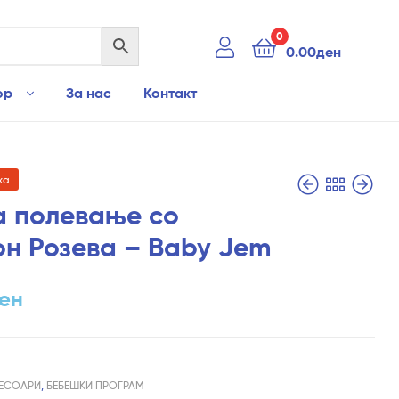
0
0.00
ден
ор
За нас
Контакт
ха
а полевање со
он Розева – Baby Jem
4,590.00
2,890.00
ден
ден
ен
ЕСОАРИ
,
БЕБЕШКИ ПРОГРАМ