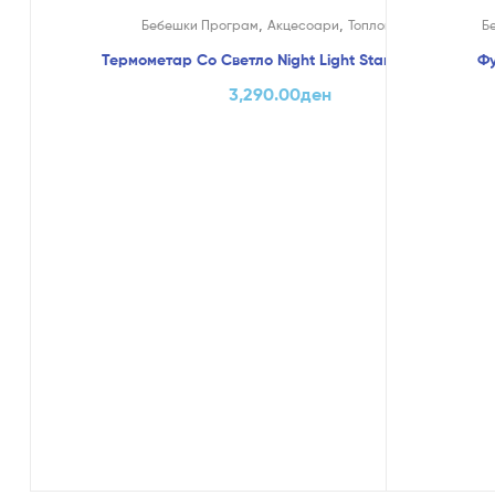
,
,
Бебешки Програм
Акцесоари
Топломери
Б
Термометар Со Светло Night Light Star – Chicco
Фу
3,290.00
ден