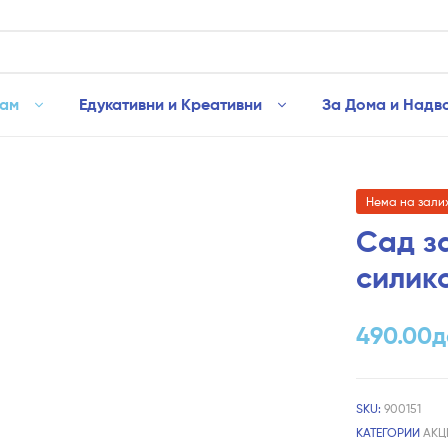
рам
Едукативни и Креативни
За Дома и Надв
Нема на зали
Сад з
силик
490.00
д
SKU:
900151
КАТЕГОРИИ
АКЦ