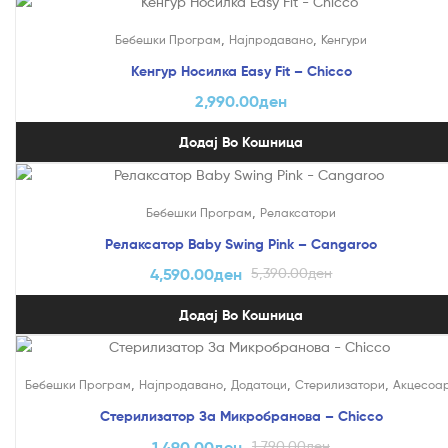
,
,
Бебешки Програм
Најпродавано
Кенгури
Кенгур Носилка Easy Fit – Chicco
2,990.00
ден
Додај Во Кошница
На Попуст!
,
Бебешки Програм
Релаксатори
Релаксатор Baby Swing Pink – Cangaroo
4,590.00
ден
5,390.00
ден
Додај Во Кошница
На Попуст!
,
,
,
,
Бебешки Програм
Најпродавано
Додатоци
Стерилизатори
Акцесоа
Стерилизатор За Микробранова – Chicco
1,490.00
ден
1,790.00
ден