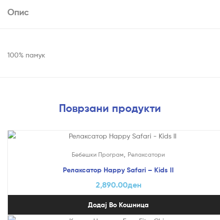
Опис
100% памук
Поврзани продукти
,
Бебешки Програм
Релаксатори
Релаксатор Happy Safari – Kids II
2,890.00
ден
Додај Во Кошница