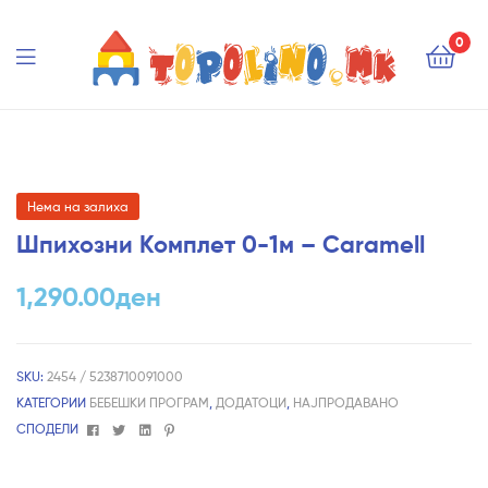
Topolino.mk
0
Topolino.mk
Нема на залиха
Шпихозни Комплет 0-1м – Caramell
1,290.00
ден
SKU:
2454 / 5238710091000
КАТЕГОРИИ
БЕБЕШКИ ПРОГРАМ
,
ДОДАТОЦИ
,
НАЈПРОДАВАНО
Facebook
Twitter
Linkedin
Pinterest
СПОДЕЛИ