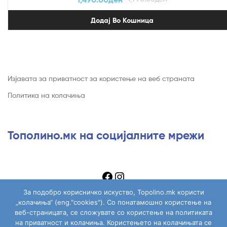
Додај Во Кошница
Изјавата за приватност за користење на веб страната
Политика на колачиња
Тополино.мк на социјалните мрежи
За подобро корисничко искуство, Topolino.mk користи
„колачиња“ (eng."cookies"). Со понатамошно користење на
веб-страницата, се сложувате со користење на политиката
на приватност и колачиња. Користењето на колачињата се